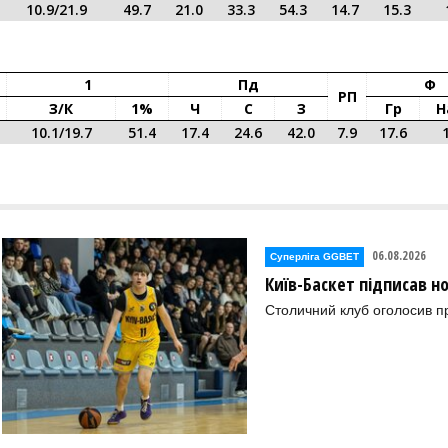
10.9/21.9
49.7
21.0
33.3
54.3
14.7
15.3
1
Пд
Ф
РП
З/к
1%
Ч
С
З
Гр
Н
10.1/19.7
51.4
17.4
24.6
42.0
7.9
17.6
06.08.2026
Суперліга GGBET
Київ-Баскет підписав 
Столичний клуб оголосив п