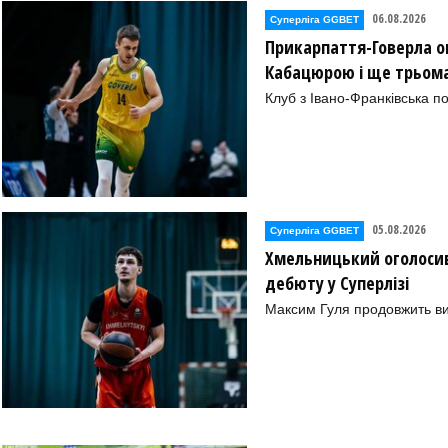
06.08.2026
Суперліга GGBET
Прикарпаття-Говерла ог
Кабацюрою і ще трьом
Клуб з Івано-Франківська п
05.08.2026
Суперліга GGBET
Хмельницький оголосив
дебюту у Суперлізі
Максим Гуля продовжить в