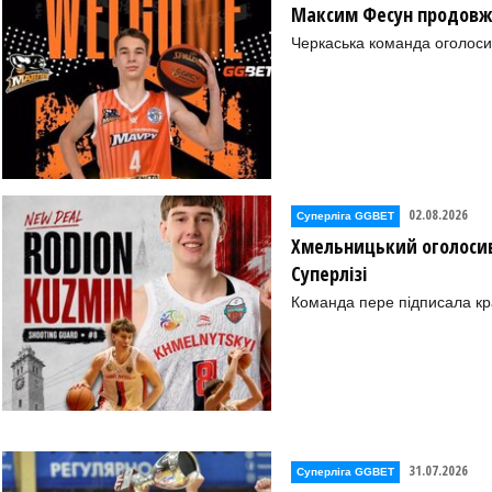
Максим Фесун продовж
Черкаська команда оголоси
02.08.2026
Суперліга GGBET
Хмельницький оголосив
Суперлізі
Команда пере підписала к
31.07.2026
Суперліга GGBET