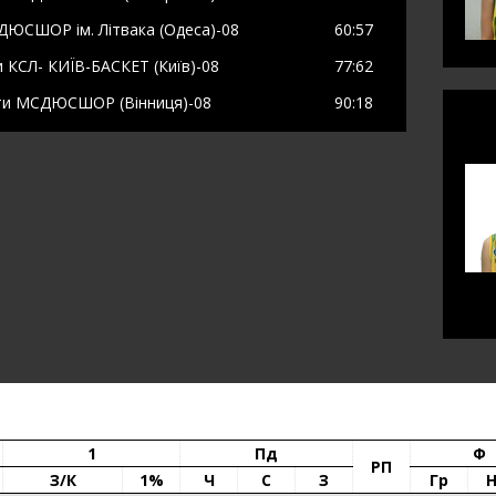
ДЮСШОР ім. Літвака (Одеса)-08
60
:57
и
КСЛ- КИЇВ-БАСКЕТ (Київ)-08
77
:62
ти
МСДЮСШОР (Вінниця)-08
90
:18
1
Пд
Ф
РП
З/к
1%
Ч
С
З
Гр
Н