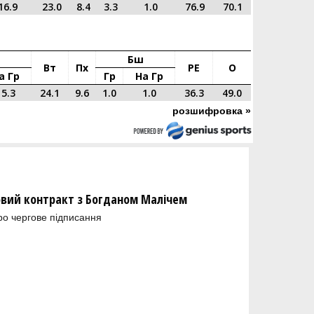
16.9
23.0
8.4
3.3
1.0
76.9
70.1
Бш
Вт
Пх
РЕ
О
а Гр
Гр
На Гр
15.3
24.1
9.6
1.0
1.0
36.3
49.0
розшифровка »
новий контракт з Богданом Малічем
ро чергове підписання