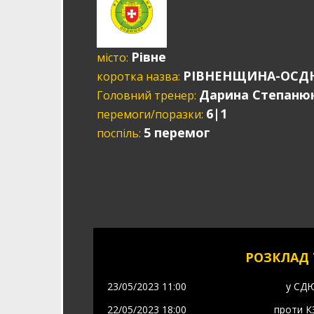
Рівне
місто:
РІВНЕНЩИНА-ОСДЮ
коротка назва:
Дарина Степаню
Головний тренер:
6|1
перемоги/поразки:
5 перемог
поспіль:
РОЗКЛАД 
23/05/2023 11:00
у
СДЮ
22/05/2023 18:00
проти
К