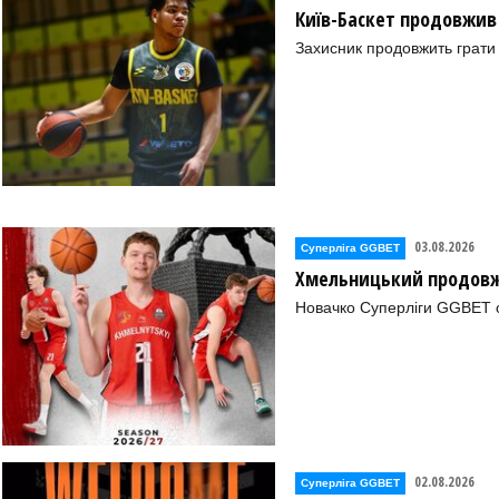
Київ-Баскет продовжив
Захисник продовжить грати 
03.08.2026
Суперліга GGBET
Хмельницький продовж
Новачко Суперліги GGBET о
02.08.2026
Суперліга GGBET