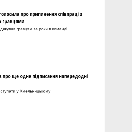
олосила про припинення співпраці з
а гравцями
одякував гравцям за роки в команді
 про ще одне підписання напередодні
иступати у Хмельницькому