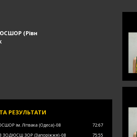
СШОР (Рівн
к
ТА РЕЗУЛЬТАТИ
СШОР ім. Літвака (Одеса)-08
72
:67
З ЗОДЮСШ ЗОР (Запоріжжя)-08
75
:55