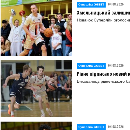
04.08.2026
Суперліга GGBET
Хмельницький залишив 
Новачок Суперліги оголоси
04.08.2026
Суперліга GGBET
Рівне підписало новий
Вихованець рівненського ба
04.08.2026
Суперліга GGBET