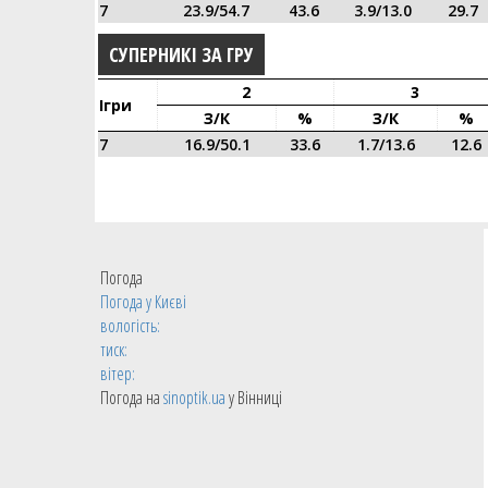
7
23.9/54.7
43.6
3.9/13.0
29.7
СУПЕРНИКІ ЗА ГРУ
2
3
Ігри
З/к
%
З/к
%
7
16.9/50.1
33.6
1.7/13.6
12.6
Погода
Погода у
Києві
вологість:
тиск:
вітер:
Погода на
sinoptik.ua
у Вінниці