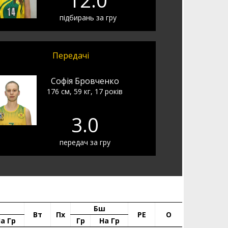
12.0
підбирань за гру
Передачі
Софія Бровченко
176 см, 59 кг, 17 років
3.0
передач за гру
Бш
Вт
Пх
РЕ
О
а Гр
Гр
На Гр