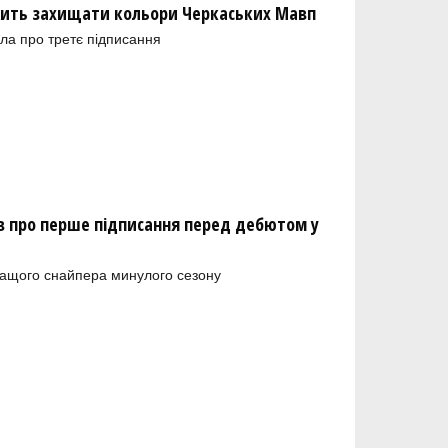
ить захищати кольори Черкаських Мавп
ла про третє підписання
 про перше підписання перед дебютом у
ращого снайпера минулого сезону