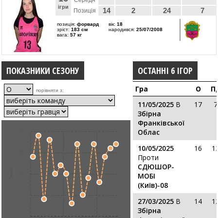
Середн
ігри
14
2
24
7
Позиція
позиція:
форвард
вік:
18
зріст:
183 см
народився:
25/07/2008
вага:
57 кг
ПОКАЗНИКИ СЕЗОНУ
ОСТАННІ 6 ІГОР
Гра
О
П
порівняти з:
11/05/2025
В
17
7
Збірна
Франківської
Облас
20
10/05/2025
16
1
15
Проти
СДЮШОР-
Очки
10
МОБІ
(Київ)-08
5
27/03/2025
В
14
1
Збірна
0