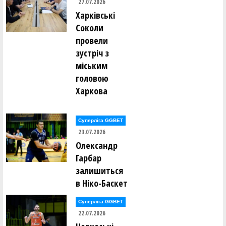
27.07.2026
Харківські
Соколи
провели
зустріч з
міським
головою
Харкова
Суперліга GGBET
23.07.2026
Олександр
Гарбар
залишиться
в Ніко-Баскет
Суперліга GGBET
22.07.2026