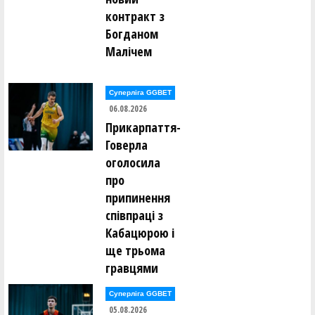
контракт з
Богданом
Малічем
Суперліга GGBET
06.08.2026
Прикарпаття-
Говерла
оголосила
про
припинення
співпраці з
Кабацюрою і
ще трьома
гравцями
Суперліга GGBET
05.08.2026