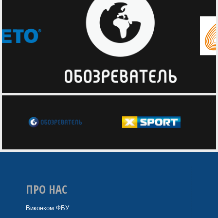
ПРО НАС
Виконком ФБУ