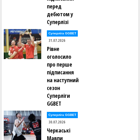
перед
дебютом у
Суперлізі
Суперліга GGBET
31.07.2026
Рівне
оголосило
про перше
підписання
на наступний
сезон
Суперліги
GGBET
Суперліга GGBET
30.07.2026
Черкаські
Мавпи