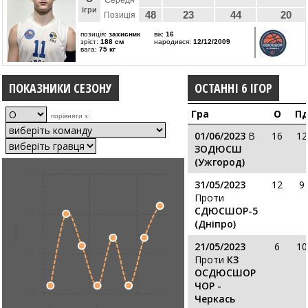
Середн
ігри
48
23
44
20
Позиція
позиція:
захисник
вік:
16
зріст:
188 см
народився:
12/12/2009
вага:
75 кг
ПОКАЗНИКИ СЕЗОНУ
ОСТАННІ 6 ІГОР
Гра
О
П
порівняти з:
01/06/2023
В
16
12
ЗОДЮСШ
(Ужгород)
20
31/05/2023
12
9
Проти
СДЮСШОР-5
15
(Дніпро)
Очки
21/05/2023
6
10
10
Проти
КЗ
ОСДЮСШОР
ЧОР -
5
Черкась
1
4
7