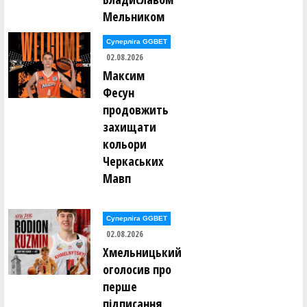
Мельником
Суперліга GGBET
02.08.2026
Максим
Фесун
продовжить
захищати
кольори
Черкаських
Мавп
Суперліга GGBET
02.08.2026
Хмельницький
оголосив про
перше
підписання