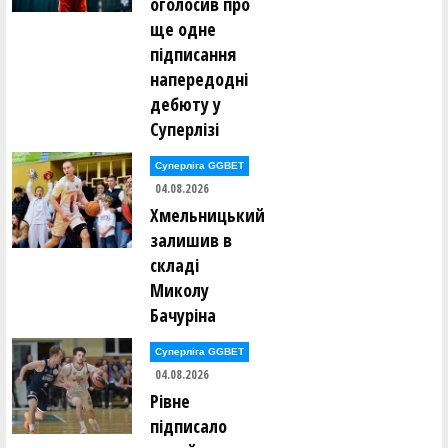
оголосив про
ще одне
підписання
напередодні
дебюту у
Суперлізі
Суперліга GGBET
04.08.2026
Хмельницький
залишив в
складі
Миколу
Бачуріна
Суперліга GGBET
04.08.2026
Рівне
підписало