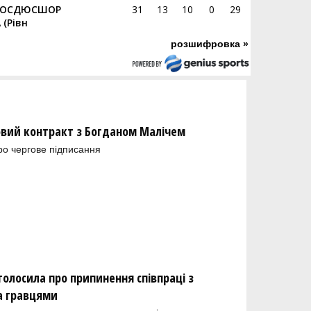
ОСДЮСШОР
31
13
10
0
29
(Рівн
розшифровка »
новий контракт з Богданом Малічем
ро чергове підписання
олосила про припинення співпраці з
а гравцями