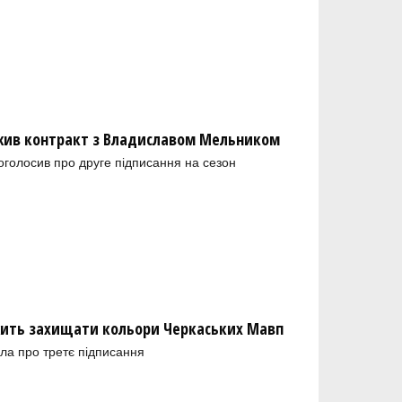
ив контракт з Владиславом Мельником
голосив про друге підписання на сезон
ить захищати кольори Черкаських Мавп
ла про третє підписання