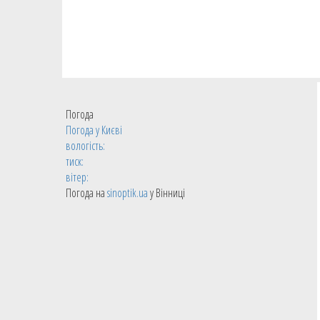
Погода
Погода у
Києві
вологість:
тиск:
вітер:
Погода на
sinoptik.ua
у Вінниці