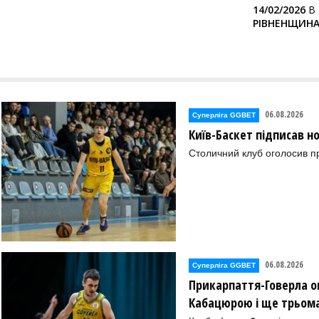
14/02/2026
В
РІВНЕНЩИНА 
06.08.2026
Суперліга GGBET
Київ-Баскет підписав 
Столичний клуб оголосив п
06.08.2026
Суперліга GGBET
Прикарпаття-Говерла ог
Кабацюрою і ще трьом