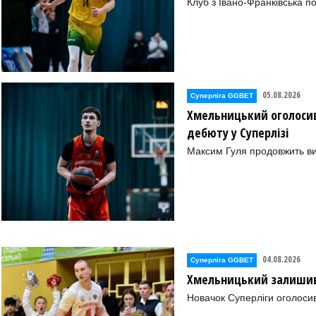
Клуб з Івано-Франківська п
05.08.2026
Суперліга GGBET
Хмельницький оголосив
дебюту у Суперлізі
Максим Гуля продовжить в
04.08.2026
Суперліга GGBET
Хмельницький залишив 
Новачок Суперліги оголоси