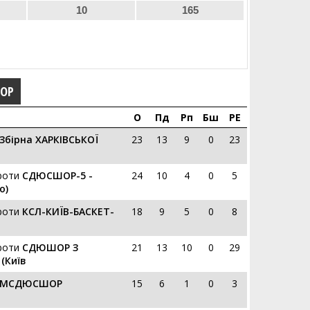
10
165
ГОР
О
Пд
Рп
Бш
РЕ
Збірна ХАРКІВСЬКОЇ
23
13
9
0
23
роти
СДЮСШОР-5 -
24
10
4
0
5
о)
роти
КСЛ-КИЇВ-БАСКЕТ-
18
9
5
0
8
роти
СДЮШОР З
21
13
10
0
29
(Київ
МСДЮСШОР
15
6
1
0
3