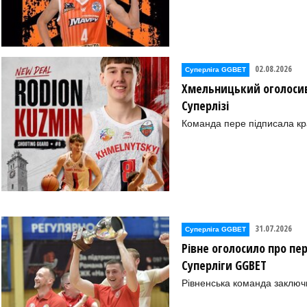
02.08.2026
Суперліга GGBET
Хмельницький оголосив
Суперлізі
Команда пере підписала к
31.07.2026
Суперліга GGBET
Рівне оголосило про пе
Суперліги GGBET
Рівненська команда заключ