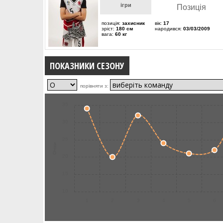
ігри
Позиція
позиція:
захисник
вік:
17
зріст:
180 см
народився:
03/03/2009
вага:
60 кг
ПОКАЗНИКИ СЕЗОНУ
порівняти з:
35
30
25
Очки
20
15
10
1
2
3
4
5
6