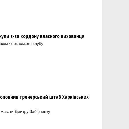
нули з-за кордону власного вихованця
чком черкаського клубу
оповнив тренерський штаб Харківських
магати Дмитру Забірченку