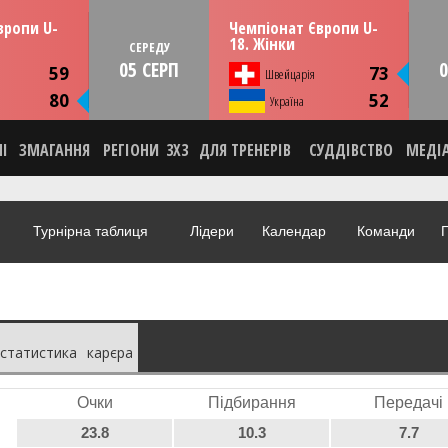
13:30
13:30
рпня
СЕРЕДУ
05 серпня
вропи U-
Чемпіонат Європи U-
мунія
Тулча, Румунія
18. Жінки
СЕРЕДУ
05 СЕРП
0
ИКА
СТАТИСТИКА
59
73
Швейцарія
НА
НОВИНА
80
52
О
Україна
ВІДЕО
НІ
ЗМАГАННЯ
РЕГІОНИ
3X3
ДЛЯ ТРЕНЕРІВ
СУДДІВСТВО
МЕДІ
Турнірна таблиця
Лідери
Календар
Команди
Г
статистика
карєра
Очки
Підбирання
Передачі
23.8
10.3
7.7