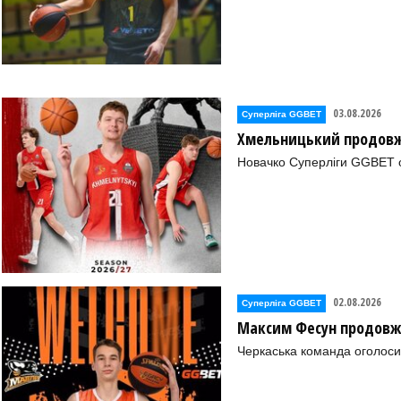
03.08.2026
Суперліга GGBET
Хмельницький продовж
Новачко Суперліги GGBET о
02.08.2026
Суперліга GGBET
Максим Фесун продовж
Черкаська команда оголоси