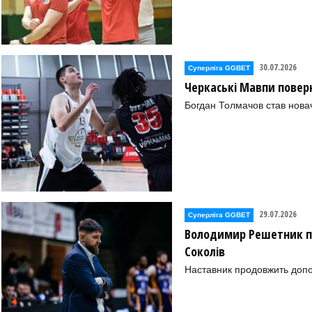
30.07.2026
Суперліга GGBET
Черкаські Мавпи повер
Богдан Толмачов став нова
29.07.2026
Суперліга GGBET
Володимир Решетник п
Соколів
Наставник продовжить допо