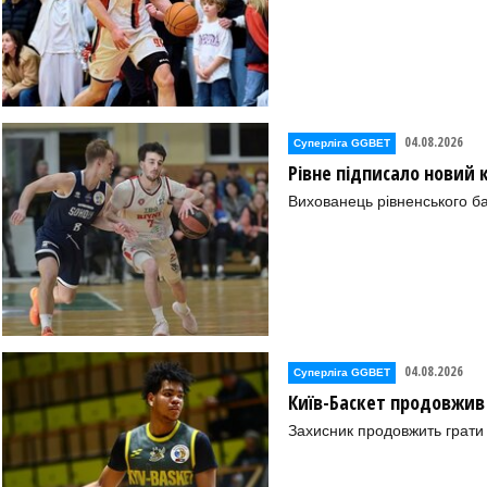
04.08.2026
Суперліга GGBET
Рівне підписало новий
Вихованець рівненського ба
04.08.2026
Суперліга GGBET
Київ-Баскет продовжив
Захисник продовжить грати 