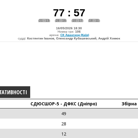
77
:
57
21 - 13
28 - 16
10 - 17
18 - 11
16/05/2026 18:30
Номер гри:
106
арена:
СК Авангард (Київ)
судді:
Костянтин Іванов, Олександр Кубашевський, Андрій Хомюк
ТАТИВНОСТІ
СДЮСШОР-5 - ДФКС (Дніпро)
Збірна
49
28
12