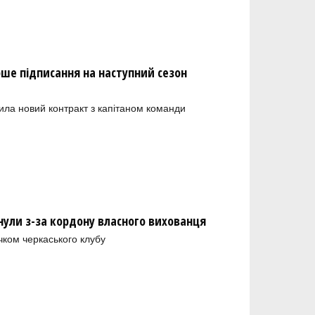
рше підписання на наступний сезон
ила новий контракт з капітаном команди
нули з-за кордону власного вихованця
чком черкаського клубу