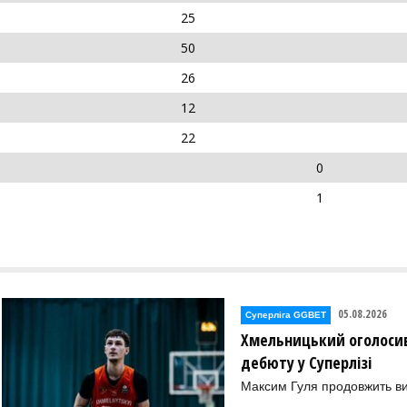
25
50
26
12
22
0
1
05.08.2026
Суперліга GGBET
Хмельницький оголосив
дебюту у Суперлізі
Максим Гуля продовжить в