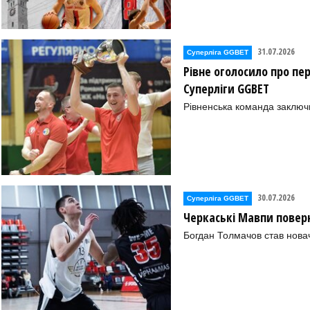
31.07.2026
Суперліга GGBET
Рівне оголосило про пе
Суперліги GGBET
Рівненська команда заключ
30.07.2026
Суперліга GGBET
Черкаські Мавпи повер
Богдан Толмачов став нова