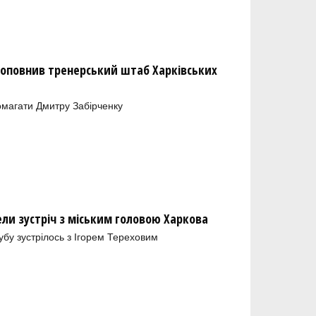
оповнив тренерський штаб Харківських
магати Дмитру Забірченку
ели зустріч з міським головою Харкова
лубу зустрілось з Ігорем Тереховим