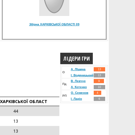
Збірна ХАРКІВСЬКОЇ ОБЛАСТІ 09
ЛІДЕРИ ГРИ
А. ЛIщина
13
О
І. Водяницький
13
В. Левчук
9
Пд
А. Котенко
10
О. Семенов
4
РП
І. Ларін
6
 ХАРКІВСЬКОЇ ОБЛАСТ
44
13
13