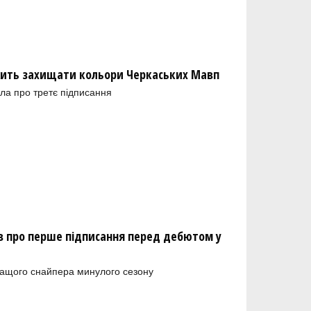
ить захищати кольори Черкаських Мавп
ла про третє підписання
 про перше підписання перед дебютом у
ращого снайпера минулого сезону