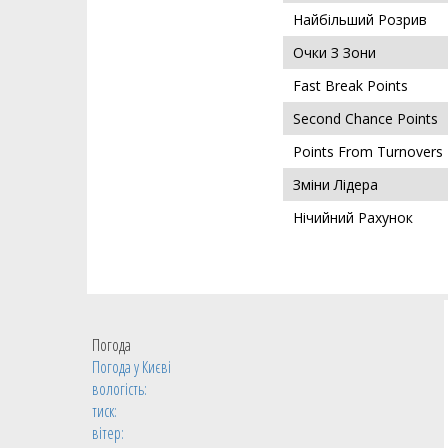
Найбільший Розрив
Очки З Зони
Fast Break Points
Second Chance Points
Points From Turnovers
Зміни Лідера
Нічийний Рахунок
Погода
Погода у
Києві
вологість:
тиск:
вітер: