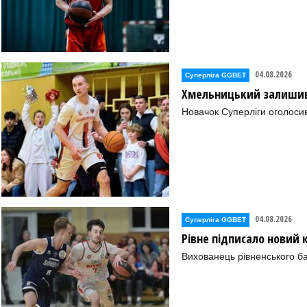
04.08.2026
Суперліга GGBET
Хмельницький залишив 
Новачок Суперліги оголоси
04.08.2026
Суперліга GGBET
Рівне підписало новий
Вихованець рівненського ба