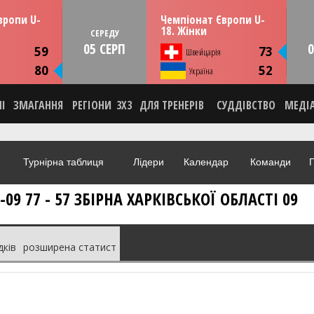
13:30
13:30
рпня
СЕРЕДУ
05 серпня
вропи U-
Чемпіонат Європи U-
мунія
Тулча, Румунія
18. Жінки
СЕРЕДУ
05 СЕРП
0
ИКА
СТАТИСТИКА
59
73
Швейцарія
НА
НОВИНА
80
52
О
Україна
ВІДЕО
НІ
ЗМАГАННЯ
РЕГІОНИ
3X3
ДЛЯ ТРЕНЕРІВ
СУДДІВСТВО
МЕДІ
Турнірна таблиця
Лідери
Календар
Команди
Г
09 77 - 57 ЗБІРНА ХАРКІВСЬКОЇ ОБЛАСТІ 09
дків
розширена статист