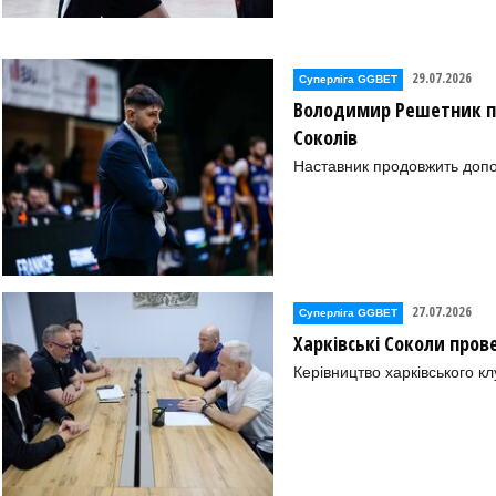
29.07.2026
Суперліга GGBET
Володимир Решетник п
Соколів
Наставник продовжить допо
27.07.2026
Суперліга GGBET
Харківські Соколи пров
Керівництво харківського к