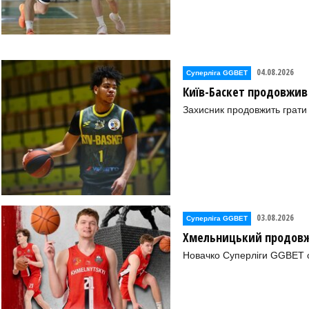
04.08.2026
Суперліга GGBET
Київ-Баскет продовжив
Захисник продовжить грати 
03.08.2026
Суперліга GGBET
Хмельницький продовж
Новачко Суперліги GGBET о