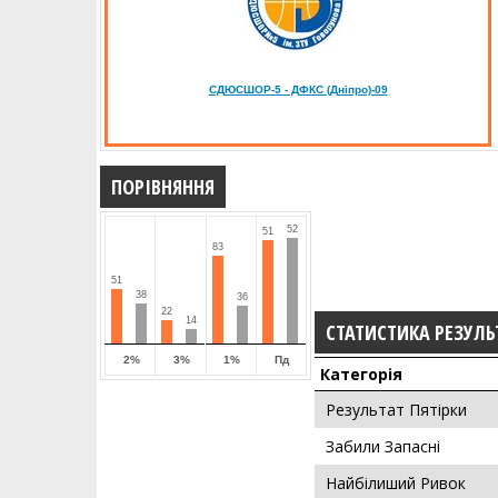
СДЮСШОР-5 - ДФКС (Дніпро)-09
ПОРІВНЯННЯ
52
51
83
51
38
36
22
14
СТАТИСТИКА РЕЗУЛЬ
2%
3%
1%
Пд
Категорія
Результат Пятірки
Забили Запасні
Найбілиший Ривок