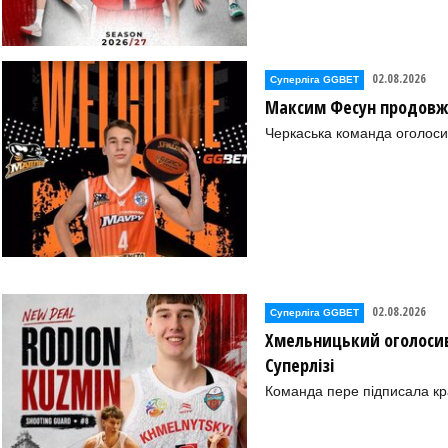
02.08.2026
Суперліга GGBET
Максим Фесун продовж
Черкаська команда оголоси
02.08.2026
Суперліга GGBET
Хмельницький оголосив
Суперлізі
Команда пере підписала к