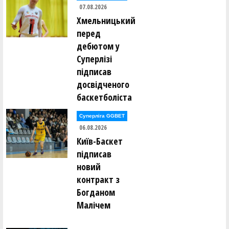
07.08.2026
Хмельницький
перед
дебютом у
Суперлізі
підписав
досвідченого
баскетболіста
Суперліга GGBET
06.08.2026
Київ-Баскет
підписав
новий
контракт з
Богданом
Малічем