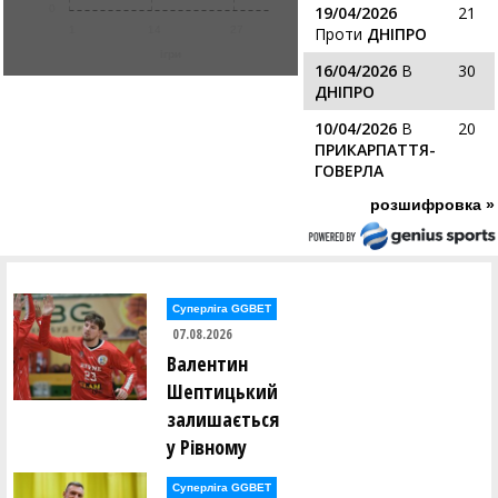
0
19/04/2026
21
1
14
27
Проти
ДНІПРО
ігри
16/04/2026
В
30
ДНІПРО
10/04/2026
В
20
ПРИКАРПАТТЯ-
ГОВЕРЛА
розшифровка »
Суперліга GGBET
07.08.2026
Валентин
Шептицький
залишається
у Рівному
Суперліга GGBET