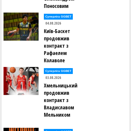
Поносовим
Суперліга GGBET
04.08.2026
Київ-Баскет
продовжив
контракт з
Рафаелем
Колаволе
Суперліга GGBET
03.08.2026
Хмельницький
продовжив
контракт з
Владиславом
Мельником