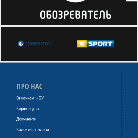
ПРО НАС
Виконком ФБУ
Керівництво
Документи
Колективні члени