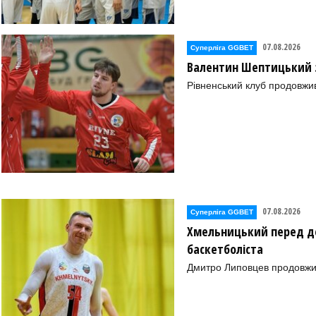
07.08.2026
Суперліга GGBET
Валентин Шептицький 
Рівненський клуб продовжи
07.08.2026
Суперліга GGBET
Хмельницький перед де
баскетболіста
Дмитро Липовцев продовжи