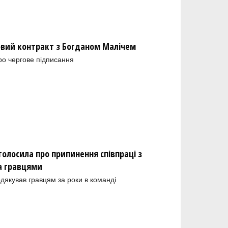
новий контракт з Богданом Малічем
ро чергове підписання
олосила про припинення співпраці з
а гравцями
одякував гравцям за роки в команді