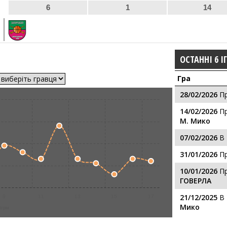
6
1
14
ОСТАННІ 6 І
Гра
28/02/2026
П
14/02/2026
П
М. Мико
07/02/2026
В
31/01/2026
П
10/01/2026
П
ГОВЕРЛА
21/12/2025
В
9
11
13
15
17
Мико
ігри