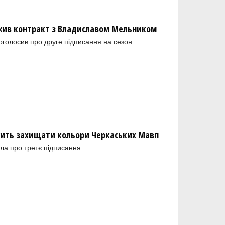
ив контракт з Владиславом Мельником
голосив про друге підписання на сезон
ить захищати кольори Черкаських Мавп
ла про третє підписання