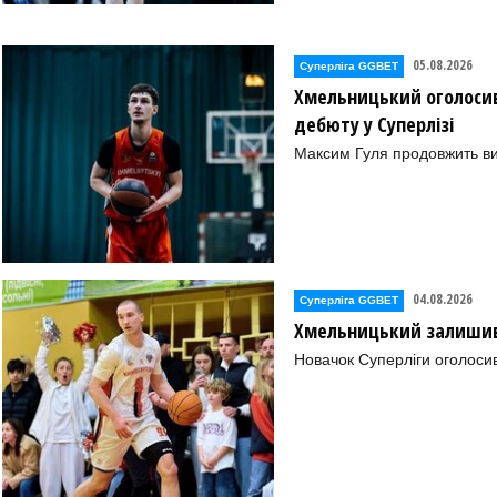
05.08.2026
Суперліга GGBET
Хмельницький оголосив
дебюту у Суперлізі
Максим Гуля продовжить в
04.08.2026
Суперліга GGBET
Хмельницький залишив 
Новачок Суперліги оголоси