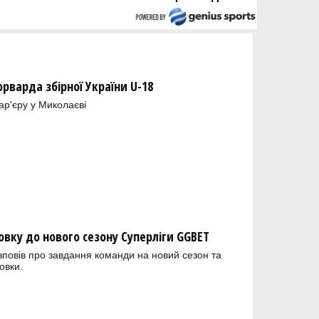
орварда збірної України U-18
ар'єру у Миколаєві
овку до нового сезону Суперліги GGBET
зповів про завдання команди на новий сезон та
овки.