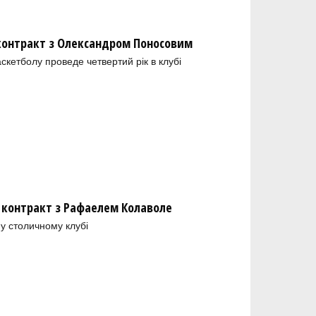
 контракт з Олександром Поносовим
скетболу проведе четвертий рік в клубі
 контракт з Рафаелем Колаволе
у столичному клубі