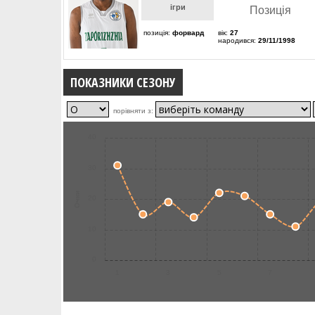
ігри
Позиція
позиція:
форвард
вік:
27
народився:
29/11/1998
ПОКАЗНИКИ СЕЗОНУ
порівняти з:
40
30
Очки
20
10
0
1
3
5
7