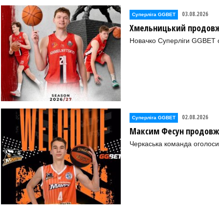
03.08.2026
Суперліга GGBET
Хмельницький продовж
Новачко Суперліги GGBET о
02.08.2026
Суперліга GGBET
Максим Фесун продовж
Черкаська команда оголоси