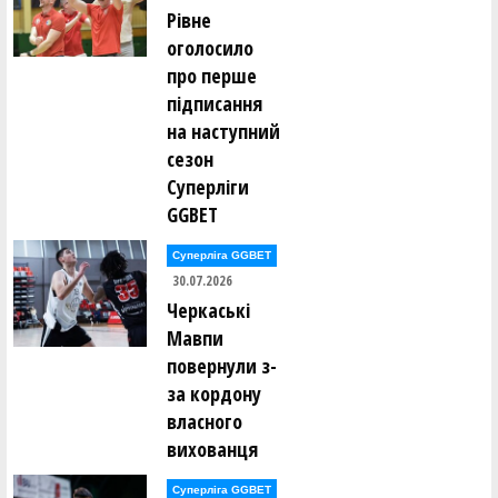
Рівне
оголосило
про перше
підписання
на наступний
сезон
Суперліги
GGBET
Суперліга GGBET
30.07.2026
Черкаські
Мавпи
повернули з-
за кордону
власного
вихованця
Суперліга GGBET