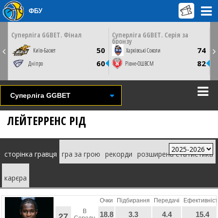
ФБУ
ЛЮ
СЕРЕДУ
ЧЕТВЕР
29 квітня
30 квітня
00
18:00
18:15
Суперліга GGBET. Фінал
Суперліга GGBET. Серія за
бронзу
Рівне, ДЮСШ-4
Київ, ПС Венето
2
50
74
Київ-Баскет
Харківські Соколи
КИЇВСТАР ТВ
Youtube
7
60
82
Дніпро
Рівне-ОШВСМ
СТАТИСТИКА
НОВИНА
ФОТО
ВІДЕО
СТАТИСТИКА
НОВИНА
ФОТО
ВІДЕО
Суперліга GGBET
ЛЕЙТЕРРЕНС РІД
сторінка гравця
гра за грою
рекорди
розширена статистика
карєра
Очки
Підбирання
Передачі
Ефективніст
В
18.8
3.3
4.4
15.4
27