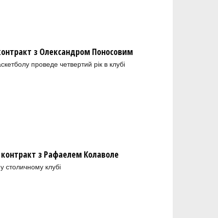
 контракт з Олександром Поносовим
скетболу проведе четвертий рік в клубі
 контракт з Рафаелем Колаволе
у столичному клубі