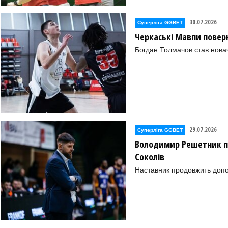
30.07.2026
Суперліга GGBET
Черкаські Мавпи повер
Богдан Толмачов став нова
29.07.2026
Суперліга GGBET
Володимир Решетник п
Соколів
Наставник продовжить допо