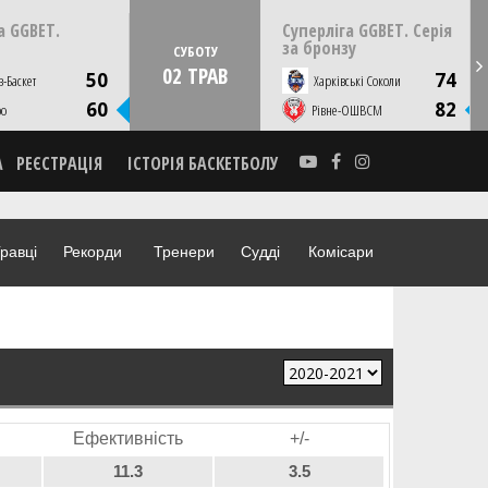
18:15
0 квітня
СУ
а GGBET.
Суперліга GGBET. Серія
їв, ПС Венето
за бронзу
СУБОТУ
Youtube
02 ТРАВ
50
74
в-Баскет
Харківські Соколи
А
НОВИНА
ФОТО
ВІДЕО
60
82
ро
Рівне-ОШВСМ
А
РЕЄСТРАЦІЯ
ІСТОРІЯ БАСКЕТБОЛУ
равці
Рекорди
Тренери
Судді
Комісари
Ефективність
+/-
11.3
3.5