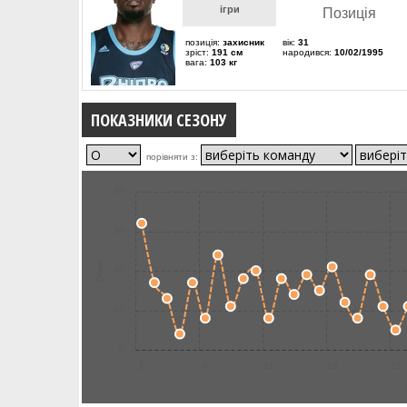
ігри
Позиція
позиція:
захисник
вік:
31
зріст:
191 см
народився:
10/02/1995
вага:
103 кг
ПОКАЗНИКИ СЕЗОНУ
порівняти з:
40
30
Очки
20
10
0
1
6
11
16
21