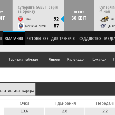
18:00
СЕРЕДУ
29 квітня
ЧЕТВЕР
3
Суперліга GGBET. Серія
Суперліг
Рівне, ДЮСШ-4
Ки
за бронзу
Фінал
ДУ
ЧЕТВЕР
КИЇВСТАР ТВ
ВІТ
30 КВІТ
92
Рівне
Киї
СТАТИСТИКА
НОВИНА
ФОТО
ВІДЕО
СТАТИСТИК
87
Харківські Соколи
Дніп
НІ
ЗМАГАННЯ
РЕГІОНИ
3X3
ДЛЯ ТРЕНЕРІВ
СУДДІВСТВО
МЕДІ
Турнірна таблиця
Лідери
Календар
Команди
Г
статистика
карєра
Очки
Підбирання
Передачі
13.6
2.8
2.2