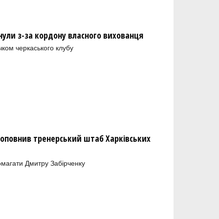
нули з-за кордону власного вихованця
чком черкаського клубу
оповнив тренерський штаб Харківських
магати Дмитру Забірченку