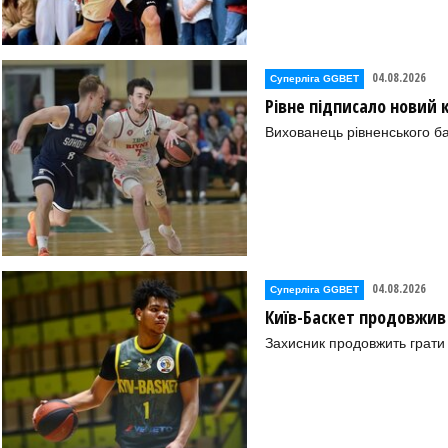
04.08.2026
Суперліга GGBET
Рівне підписало новий
Вихованець рівненського ба
04.08.2026
Суперліга GGBET
Київ-Баскет продовжив
Захисник продовжить грати 