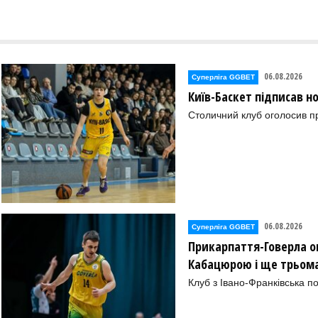
06.08.2026
Суперліга GGBET
Київ-Баскет підписав 
Столичний клуб оголосив п
06.08.2026
Суперліга GGBET
Прикарпаття-Говерла ог
Кабацюрою і ще трьом
Клуб з Івано-Франківська п