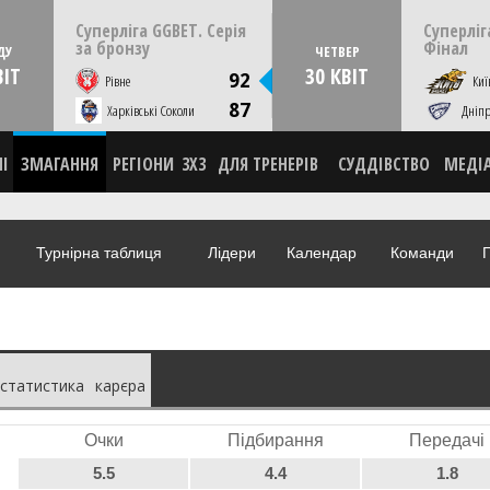
18:00
СЕРЕДУ
29 квітня
ЧЕТВЕР
3
Суперліга GGBET. Серія
Суперліг
Рівне, ДЮСШ-4
Ки
за бронзу
Фінал
ДУ
ЧЕТВЕР
КИЇВСТАР ТВ
ВІТ
30 КВІТ
92
Рівне
Киї
СТАТИСТИКА
НОВИНА
ФОТО
ВІДЕО
СТАТИСТИК
87
Харківські Соколи
Дніп
НІ
ЗМАГАННЯ
РЕГІОНИ
3X3
ДЛЯ ТРЕНЕРІВ
СУДДІВСТВО
МЕДІ
Турнірна таблиця
Лідери
Календар
Команди
Г
статистика
карєра
Очки
Підбирання
Передачі
5.5
4.4
1.8