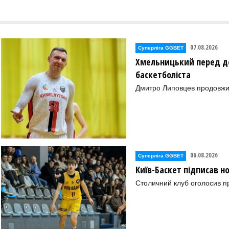
07.08.2026
Суперліга GGBET
Хмельницький перед де
баскетболіста
Дмитро Липовцев продовжи
06.08.2026
Суперліга GGBET
Київ-Баскет підписав 
Столичний клуб оголосив п