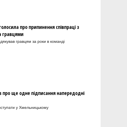
олосила про припинення співпраці з
а гравцями
одякував гравцям за роки в команді
 про ще одне підписання напередодні
иступати у Хмельницькому