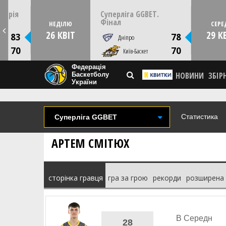
15:00
14:00
НЕДІЛЮ
26 квітня
 Серія
Суперліга GGBET.
Дніпро, Шинник
Фінал
НЕДІЛЮ
СЕРЕ
Youtube
26 КВІТ
29 К
83
78
Дніпро
ОТО
СТАТИСТИКА
НОВИНА
ФОТО
ВІДЕО
70
70
Київ-Баскет
Федерація
НОВИНИ
ЗБІР
Баскетболу
України
Статистика
Суперліга GGBET
АРТЕМ СМІТЮХ
сторінка гравця
гра за грою
рекорди
розширена 
В Середн
28