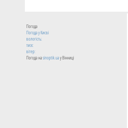
Погода
Погода у
Києві
вологість:
тиск:
вітер:
Погода на
sinoptik.ua
у Вінниці