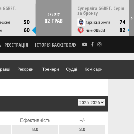
18:15
0 квітня
СУ
а GGBET.
Суперліга GGBET. Серія
їв, ПС Венето
за бронзу
СУБОТУ
Youtube
02 ТРАВ
50
74
в-Баскет
Харківські Соколи
А
НОВИНА
ФОТО
ВІДЕО
60
82
ро
Рівне-ОШВСМ
А
РЕЄСТРАЦІЯ
ІСТОРІЯ БАСКЕТБОЛУ
равці
Рекорди
Тренери
Судді
Комісари
Ефективність
+/-
8.0
3.0