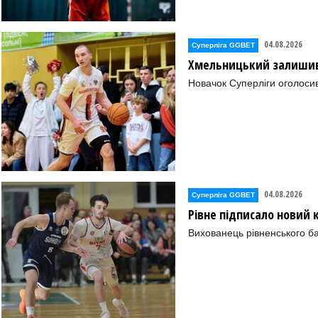
04.08.2026
Суперліга GGBET
Хмельницький залишив 
Новачок Суперліги оголоси
04.08.2026
Суперліга GGBET
Рівне підписало новий
Вихованець рівненського ба