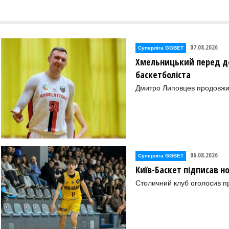
07.08.2026
Суперліга GGBET
Хмельницький перед де
баскетболіста
Дмитро Липовцев продовжи
06.08.2026
Суперліга GGBET
Київ-Баскет підписав 
Столичний клуб оголосив п