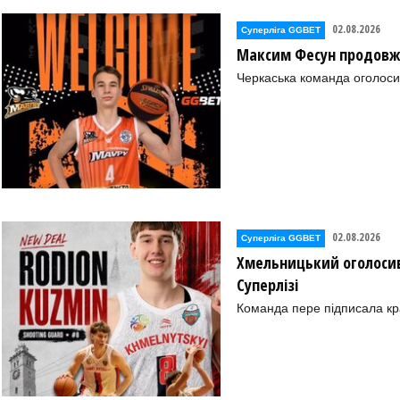
02.08.2026
Суперліга GGBET
Максим Фесун продовж
Черкаська команда оголоси
02.08.2026
Суперліга GGBET
Хмельницький оголосив
Суперлізі
Команда пере підписала к