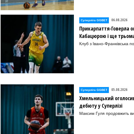
06.08.2026
Суперліга GGBET
Прикарпаття-Говерла ог
Кабацюрою і ще трьом
Клуб з Івано-Франківська п
05.08.2026
Суперліга GGBET
Хмельницький оголосив
дебюту у Суперлізі
Максим Гуля продовжить в