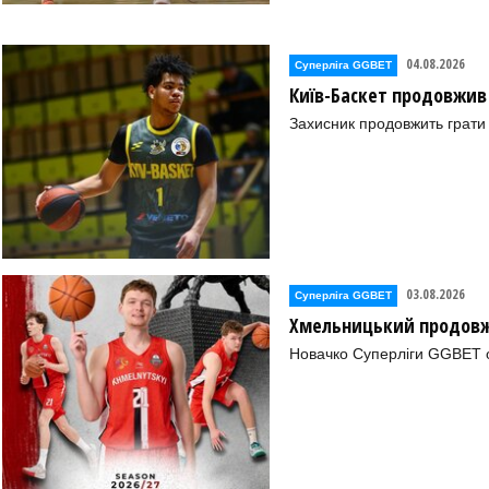
04.08.2026
Суперліга GGBET
Київ-Баскет продовжив
Захисник продовжить грати 
03.08.2026
Суперліга GGBET
Хмельницький продовж
Новачко Суперліги GGBET о