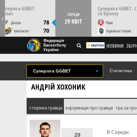
14:00
ЕДІЛЮ
26 квітня
СЕРЕДУ
29 квітня
Суперліга GGBET.
Суперліга GGBET. С
Дніпро, Шинник
Рівне, ДЮСШ-4
Фінал
за бронзу
СЕРЕДУ
Youtube
КИЇВСТАР ТВ
29 КВІТ
78
Дніпро
Рівне
СТАТИСТИКА
НОВИНА
ФОТО
ВІДЕО
СТАТИСТИКА
НОВИНА
ФОТО
ВІ
70
Київ-Баскет
Харківські Соколи
Федерація
НОВИНИ
ЗБІР
Баскетболу
України
Статистика
Суперліга GGBET
АНДРІЙ ХОХОНИК
сторінка гравця
інформація про гравця
гра за гр
В Середн
29