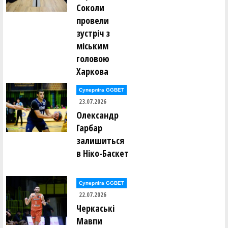
Соколи
провели
зустріч з
міським
головою
Харкова
Суперліга GGBET
23.07.2026
Олександр
Гарбар
залишиться
в Ніко-Баскет
Суперліга GGBET
22.07.2026
Черкаські
Мавпи