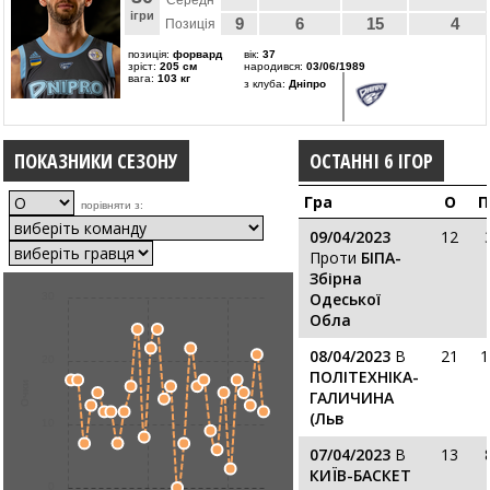
Середн
ігри
9
6
15
4
Позиція
позиція:
форвард
вік:
37
зріст:
205 см
народився:
03/06/1989
вага:
103 кг
з клуба:
Дніпро
ПОКАЗНИКИ СЕЗОНУ
ОСТАННІ 6 ІГОР
Гра
О
П
порівняти з:
09/04/2023
12
Проти
БІПА-
Збірна
Одеської
30
Обла
08/04/2023
В
21
1
20
ПОЛІТЕХНІКА-
Очки
ГАЛИЧИНА
(Льв
10
07/04/2023
В
13
КИЇВ-БАСКЕТ
0