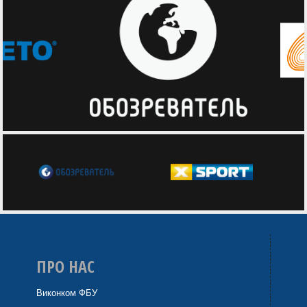
ПРО НАС
Виконком ФБУ