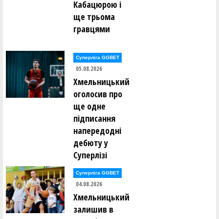
Кабацюрою і
ще трьома
гравцями
Суперліга GGBET
05.08.2026
Хмельницький
оголосив про
ще одне
підписання
напередодні
дебюту у
Суперлізі
Суперліга GGBET
04.08.2026
Хмельницький
залишив в