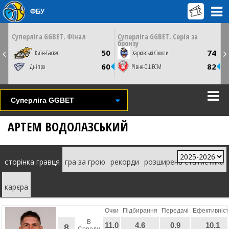
ФБУ
ЛЮ
СЕРЕДУ
ЧЕТВЕР
29 квітня
30 квітня
00
18:00
18:15
Суперліга GGBET. Фінал
Суперліга GGBET. Серія за
бронзу
Рівне, ДЮСШ-4
Київ, ПС Венето
2
50
74
Київ-Баскет
Харківські Соколи
КИЇВСТАР ТВ
Youtube
7
60
82
Дніпро
Рівне-ОШВСМ
СТАТИСТИКА
НОВИНА
ФОТО
ВІДЕО
СТАТИСТИКА
НОВИНА
ФОТО
ВІДЕО
Суперліга GGBET
АРТЕМ ВОДОЛАЗСЬКИЙ
сторінка гравця
гра за грою
рекорди
розширена статистика
карєра
Очки
Підбирання
Передачі
Ефективніст
В
11.0
4.6
0.9
10.1
8