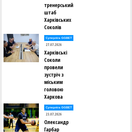
тренерський
штаб
Харківських
Соколів
Суперліга GGBET
27.07.2026
Харківські
Соколи
провели
зустріч з
міським
головою
Харкова
Суперліга GGBET
23.07.2026
Олександр
Гарбар