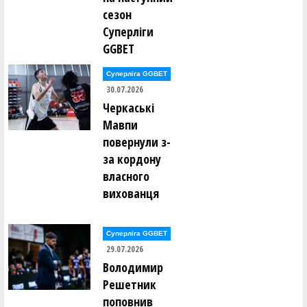
сезон
Суперліги
GGBET
Суперліга GGBET
30.07.2026
Черкаські
Мавпи
повернули з-
за кордону
власного
вихованця
Суперліга GGBET
29.07.2026
Володимир
Решетник
поповнив