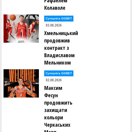
Рафаелем
Колаволе
Суперліга GGBET
03.08.2026
Хмельницький
продовжив
контракт з
Владиславом
Мельником
Суперліга GGBET
02.08.2026
Максим
Фесун
продовжить
захищати
кольори
Черкаських