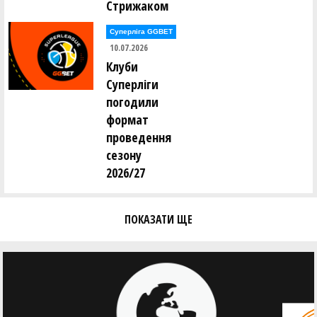
Стрижаком
Суперліга GGBET
10.07.2026
Клуби
Суперліги
погодили
формат
проведення
сезону
2026/27
ПОКАЗАТИ ЩЕ