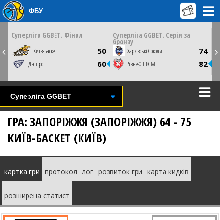
ФБУ
ЛЮ
СЕРЕДУ
ЧЕТВЕР
29 квітня
30 квітня
00
18:00
18:15
Суперліга GGBET. Фінал
Суперліга GGBET. Серія за
бронзу
Рівне, ДЮСШ-4
Київ, ПС Венето
2
50
74
Київ-Баскет
Харківські Соколи
КИЇВСТАР ТВ
Youtube
7
60
82
Дніпро
Рівне-ОШВСМ
СТАТИСТИКА
НОВИНА
ФОТО
ВІДЕО
СТАТИСТИКА
НОВИНА
ФОТО
ВІДЕО
Суперліга GGBET
ГРА: ЗАПОРІЖЖЯ (ЗАПОРІЖЖЯ) 64 - 75
КИЇВ-БАСКЕТ (КИЇВ)
картка гри
протокол
лог
розвиток гри
карта кидків
розширена статист