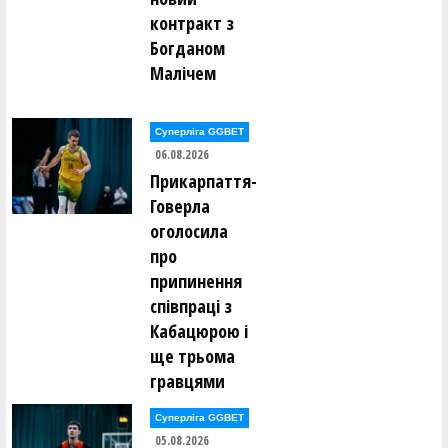
контракт з
Богданом
Малічем
Суперліга GGBET
06.08.2026
Прикарпаття-
Говерла
оголосила
про
припинення
співпраці з
Кабацюрою і
ще трьома
гравцями
Суперліга GGBET
05.08.2026