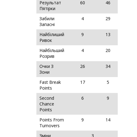
Результат
60
46
Пятірки
Забили
4
29
Запасні
Найбілиший
9
13
Ривок
Найбільший
4
20
Розрив
Очки З
26
34
Зони
Fast Break
17
5
Points
Second
6
9
Chance
Points
Points From
9
14
Turnovers
Зміни
3