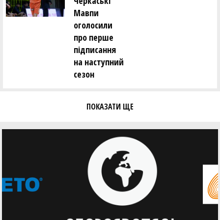
Черкаські
Мавпи
оголосили
про перше
підписання
на наступний
сезон
ПОКАЗАТИ ЩЕ