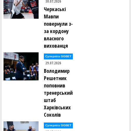
30.07.2026
Черкаські
Мавпи
повернули з-
за кордону
власного
вихованця
Суперліга GGBET
29.07.2026
Володимир
Решетник
поповнив
тренерський
штаб
Харківських
Соколів
Суперліга GGBET