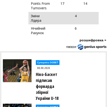
Points From
17
14
Turnovers
Зміни
4
Лідера
Нічийний
6
Рахунок
розшифровка »
Суперліга GGBET
08.08.2026
Ніко-Баскет
підписав
форварда
збірної
України U-18
Суперліга GGBET