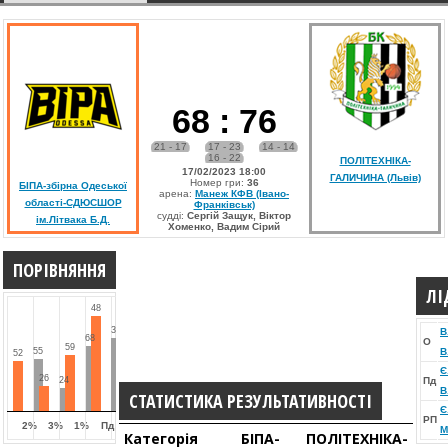
68
:
76
21 - 17
17 - 23
14 - 14
16 - 22
ПОЛІТЕХНІКА-
17/02/2023 18:00
ГАЛИЧИНА (Львів)
Номер гри:
36
БІПА-збірна Одеської
арена:
Манеж КФВ (Івано-
області-СДЮСШОР
Франківськ)
судді:
Сергій Защук, Віктор
ім.Літвака Б.Д.
Хоменко, Вадим Сірий
ПОРІВНЯННЯ
ЛІ
48
37
В
68
О
59
55
В
52
Є
26
24
Пд
В
СТАТИСТИКА РЕЗУЛЬТАТИВНОСТІ
Є
РП
2%
3%
1%
Пд
М
Категорія
БІПА-
ПОЛІТЕХНІКА-