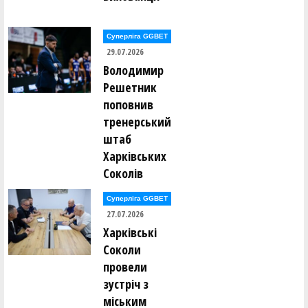
Суперліга GGBET
29.07.2026
Володимир
Решетник
поповнив
тренерський
штаб
Харківських
Соколів
Суперліга GGBET
27.07.2026
Харківські
Соколи
провели
зустріч з
міським