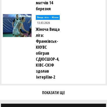
матчів 14
березня
Вища лiга – Жiнки
13.03.2026
Жіноча Вища
ліга:
Франківськ-
КНУВС
обіграв
СДЮСШОР-4,
КІВС-СКІФ
здолав
ІнтерХім-2
ПОКАЗАТИ ЩЕ