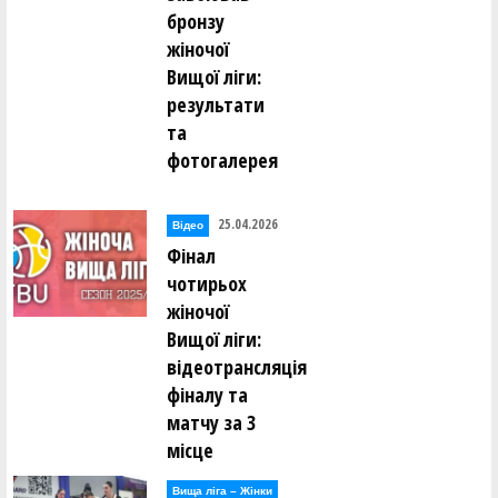
бронзу
жіночої
Вищої ліги:
результати
та
фотогалерея
25.04.2026
Відео
Фінал
чотирьох
жіночої
Вищої ліги:
відеотрансляція
фіналу та
матчу за 3
місце
Вища лiга – Жiнки