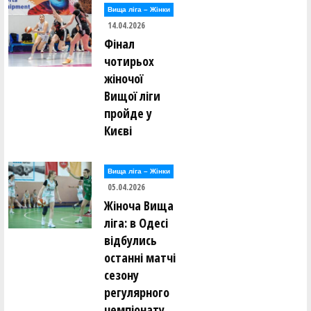
Вища лiга – Жiнки
14.04.2026
Фінал
чотирьох
жіночої
Вищої ліги
пройде у
Києві
Вища лiга – Жiнки
05.04.2026
Жіноча Вища
ліга: в Одесі
відбулись
останні матчі
сезону
регулярного
чемпіонату