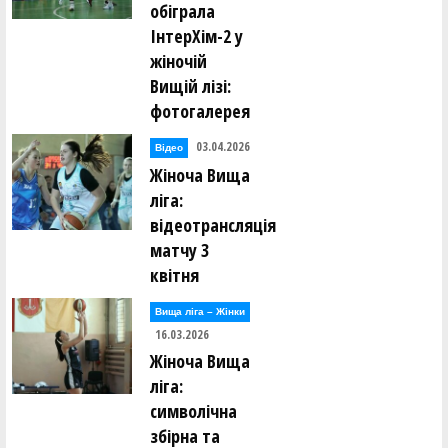
обіграла
ІнтерХім-2 у
жіночій
Вищій лізі:
фотогалерея
03.04.2026
Відео
Жіноча Вища
ліга:
відеотрансляція
матчу 3
квітня
Вища лiга – Жiнки
16.03.2026
Жіноча Вища
ліга:
символічна
збірна та