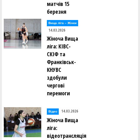
матчів 15
березня
Вища лiга – Жiнки
14.03.2026
Жіноча Вища
ліга: КІВС-
СКІФ та
Франківськ-
КНУВС
здобули
чергові
перемоги
14.03.2026
Відео
Жіноча Вища
ліга:
відеотрансляція