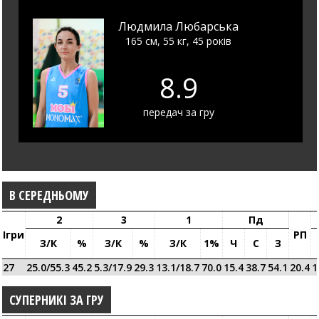
Людмила Любарська
165 см, 55 кг, 45 років
8.9
передач за гру
В СЕРЕДНЬОМУ
2
3
1
Пд
Ігри
РП
З/к
%
З/к
%
З/к
1%
Ч
С
З
27
25.0/55.3
45.2
5.3/17.9
29.3
13.1/18.7
70.0
15.4
38.7
54.1
20.4
1
СУПЕРНИКІ ЗА ГРУ