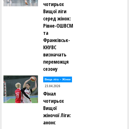
чотирьох
Вищої ліги
серед жінок:
Рівне-ОШВСМ
та
Франківськ-
КНУВС
визначать
переможця
сезону
Вища лiга – Жiнки
23.04.2026
Фінал
чотирьох
Вищої
жіночої Ліги:
анонс