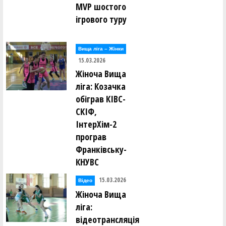
MVP шостого
ігрового туру
Вища лiга – Жiнки
15.03.2026
Жіноча Вища
ліга: Козачка
обіграв КІВС-
СКІФ,
ІнтерХім-2
програв
Франківську-
КНУВС
15.03.2026
Відео
Жіноча Вища
ліга:
відеотрансляція