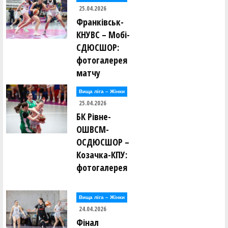
25.04.2026
Франківськ-
КНУВС – Мобі-
СДЮСШОР:
фотогалерея
матчу
Вища лiга – Жiнки
25.04.2026
БК Рівне-
ОШВСМ-
ОСДЮСШОР –
Козачка-КПУ:
фотогалерея
Вища лiга – Жiнки
24.04.2026
Фінал