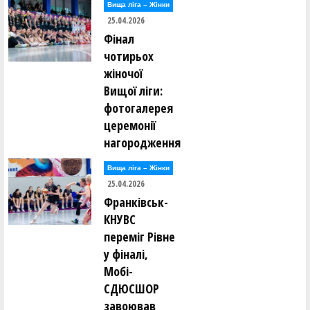
Вища лiга – Жiнки
25.04.2026
Фінал
чотирьох
жіночої
Вищої ліги:
фотогалерея
церемонії
нагородження
Вища лiга – Жiнки
25.04.2026
Франківськ-
КНУВС
переміг Рівне
у фіналі,
Мобі-
СДЮСШОР
завоював