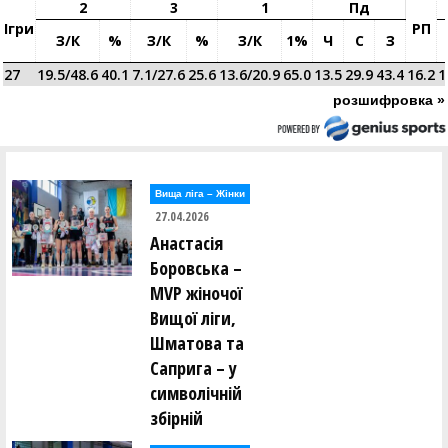
2
3
1
Пд
Ігри
РП
З/к
%
З/к
%
З/к
1%
Ч
С
З
27
19.5/48.6
40.1
7.1/27.6
25.6
13.6/20.9
65.0
13.5
29.9
43.4
16.2
1
розшифровка »
Вища лiга – Жiнки
27.04.2026
Анастасія
Боровська –
MVP жіночої
Вищої ліги,
Шматова та
Саприга – у
символічній
збірній