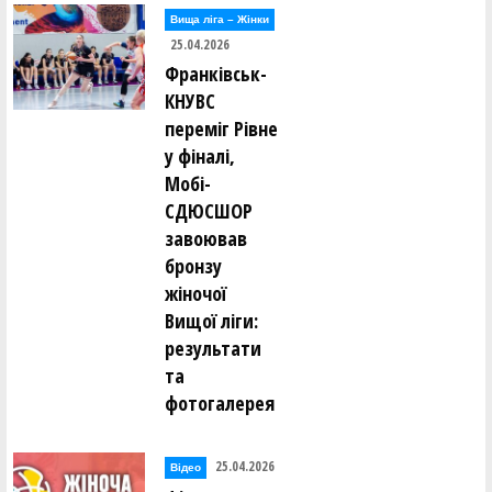
Вища лiга – Жiнки
25.04.2026
Франківськ-
КНУВС
переміг Рівне
у фіналі,
Мобі-
СДЮСШОР
завоював
бронзу
жіночої
Вищої ліги:
результати
та
фотогалерея
25.04.2026
Відео