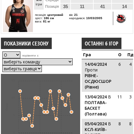
Середн
ігри
35
11
41
14
Позиція
позиція:
центровий
вік:
21
зріст:
186 см
народився:
10/03/2005
вага:
81 кг
ПОКАЗНИКИ СЕЗОНУ
ОСТАННІ 6 ІГОР
Гра
О
Пд
порівняти з:
14/04/2024
6
4
Проти
РІВНЕ-
ОСДЮСШОР
15
(Рівне)
13/04/2024
В
11
3
10
ПОЛТАВА-
Очки
БАСКЕТ
(Полтава)
5
05/04/2024
В
8
8
КСЛ-КИЇВ-
0