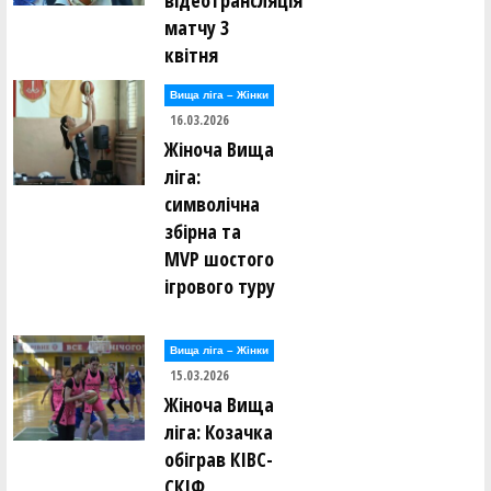
відеотрансляція
матчу 3
квітня
Вища лiга – Жiнки
16.03.2026
Жіноча Вища
ліга:
символічна
збірна та
MVP шостого
ігрового туру
Вища лiга – Жiнки
15.03.2026
Жіноча Вища
ліга: Козачка
обіграв КІВС-
СКІФ,