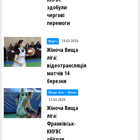
здобули
чергові
перемоги
14.03.2026
Відео
Жіноча Вища
ліга:
відеотрансляція
матчів 14
березня
Вища лiга – Жiнки
13.03.2026
Жіноча Вища
ліга:
Франківськ-
КНУВС
обіграв