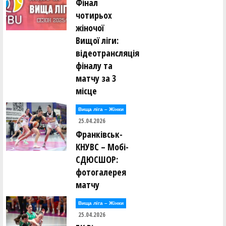
Фінал
чотирьох
жіночої
Вищої ліги:
відеотрансляція
фіналу та
матчу за 3
місце
Вища лiга – Жiнки
25.04.2026
Франківськ-
КНУВС – Мобі-
СДЮСШОР:
фотогалерея
матчу
Вища лiга – Жiнки
25.04.2026