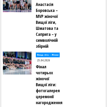
Анастасія
Боровська –
MVP жіночої
Вищої ліги,
Шматова та
Саприга – у
символічній
збірній
Вища лiга – Жiнки
25.04.2026
Фінал
чотирьох
жіночої
Вищої ліги:
фотогалерея
церемонії
нагородження