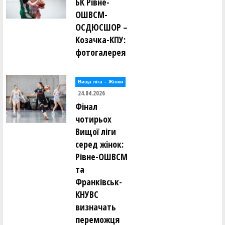
БК Рівне-
ОШВСМ-
ОСДЮСШОР –
Козачка-КПУ:
фотогалерея
Вища лiга – Жiнки
24.04.2026
Фінал
чотирьох
Вищої ліги
серед жінок:
Рівне-ОШВСМ
та
Франківськ-
КНУВС
визначать
переможця