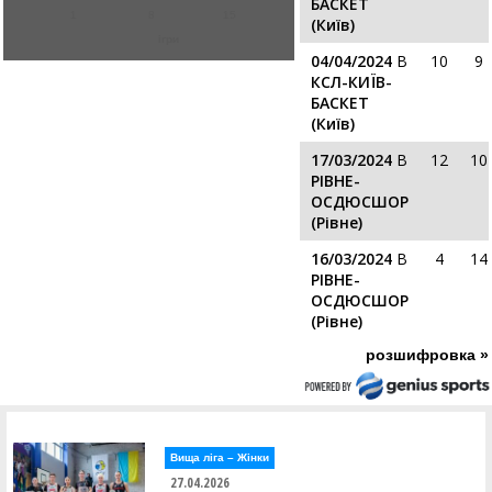
БАСКЕТ
1
8
15
(Київ)
ігри
04/04/2024
В
10
9
КСЛ-КИЇВ-
БАСКЕТ
(Київ)
17/03/2024
В
12
10
РІВНЕ-
ОСДЮСШОР
(Рівне)
16/03/2024
В
4
14
РІВНЕ-
ОСДЮСШОР
(Рівне)
розшифровка »
Вища лiга – Жiнки
27.04.2026