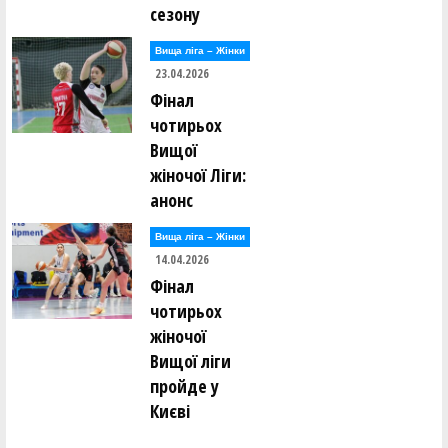
сезону
Вища лiга – Жiнки
23.04.2026
Фінал
чотирьох
Вищої
жіночої Ліги:
анонс
Вища лiга – Жiнки
14.04.2026
Фінал
чотирьох
жіночої
Вищої ліги
пройде у
Києві