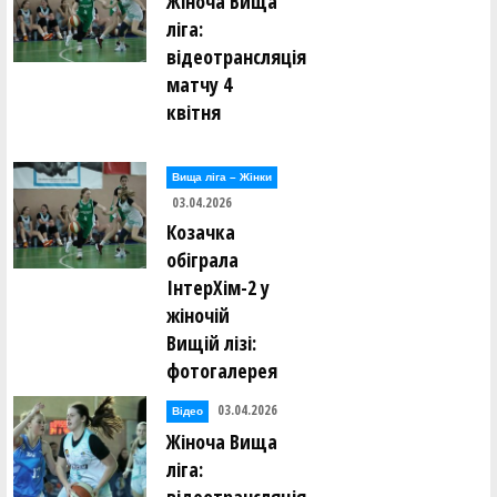
Жіноча Вища
ліга:
відеотрансляція
матчу 4
квітня
Вища лiга – Жiнки
03.04.2026
Козачка
обіграла
ІнтерХім-2 у
жіночій
Вищій лізі:
фотогалерея
03.04.2026
Відео
Жіноча Вища
ліга: