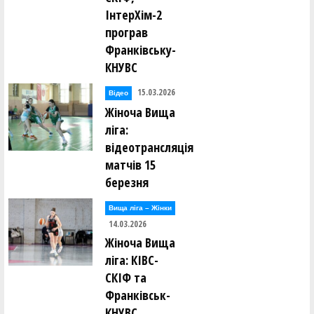
ІнтерХім-2
програв
Франківську-
КНУВС
15.03.2026
Відео
Жіноча Вища
ліга:
відеотрансляція
матчів 15
березня
Вища лiга – Жiнки
14.03.2026
Жіноча Вища
ліга: КІВС-
СКІФ та
Франківськ-
КНУВС