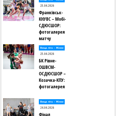
25.04.2026
Франківськ-
КНУВС – Мобі-
СДЮСШОР:
фотогалерея
матчу
Вища лiга – Жiнки
25.04.2026
БК Рівне-
ОШВСМ-
ОСДЮСШОР –
Козачка-КПУ:
фотогалерея
Вища лiга – Жiнки
24.04.2026
Фінал