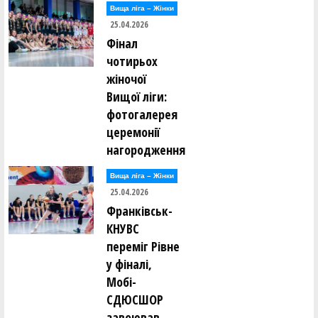
Вища лiга – Жiнки
25.04.2026
Фінал
чотирьох
жіночої
Вищої ліги:
фотогалерея
церемонії
нагородження
Вища лiга – Жiнки
25.04.2026
Франківськ-
КНУВС
переміг Рівне
у фіналі,
Мобі-
СДЮСШОР
завоював