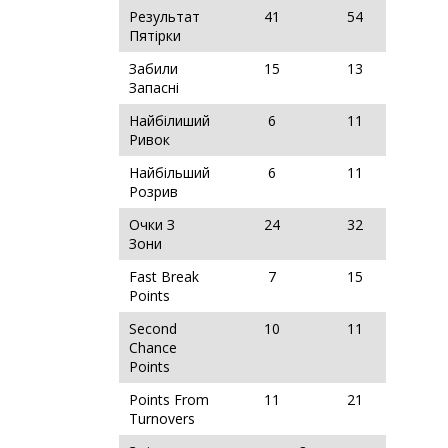
Результат
41
54
Пятірки
Забили
15
13
Запасні
Найбілиший
6
11
Ривок
Найбільший
6
11
Розрив
Очки З
24
32
Зони
Fast Break
7
15
Points
Second
10
11
Chance
Points
Points From
11
21
Turnovers