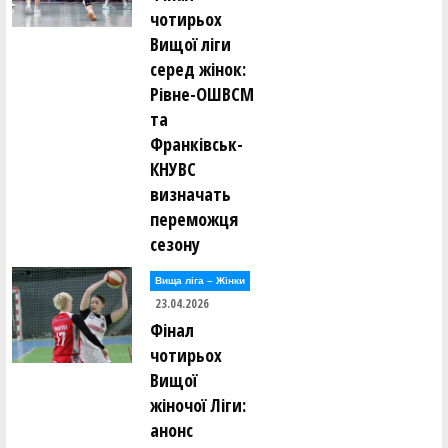
чотирьох
Вищої ліги
серед жінок:
Рівне-ОШВСМ
та
Франківськ-
КНУВС
визначать
переможця
сезону
Вища лiга – Жiнки
23.04.2026
Фінал
чотирьох
Вищої
жіночої Ліги:
анонс