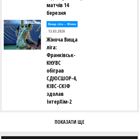
матчів 14
березня
Вища лiга – Жiнки
13.03.2026
Жіноча Вища
ліга:
Франківськ-
КНУВС
обіграв
СДЮСШОР-4,
КІВС-СКІФ
здолав
ІнтерХім-2
ПОКАЗАТИ ЩЕ