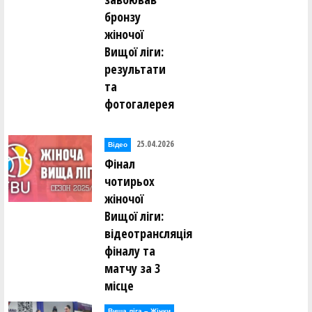
бронзу
жіночої
Вищої ліги:
результати
та
фотогалерея
25.04.2026
Відео
Фінал
чотирьох
жіночої
Вищої ліги:
відеотрансляція
фіналу та
матчу за 3
місце
Вища лiга – Жiнки