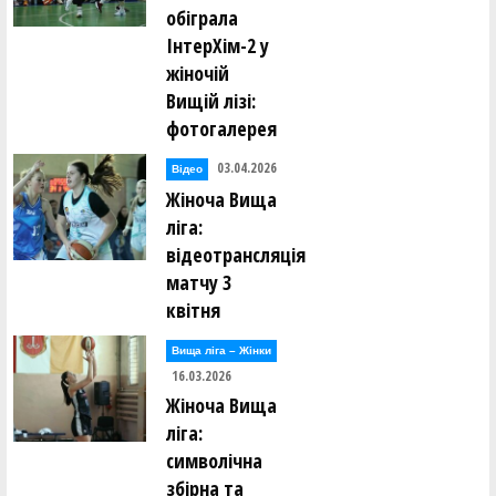
обіграла
ІнтерХім-2 у
жіночій
Вищій лізі:
фотогалерея
03.04.2026
Відео
Жіноча Вища
ліга:
відеотрансляція
матчу 3
квітня
Вища лiга – Жiнки
16.03.2026
Жіноча Вища
ліга:
символічна
збірна та