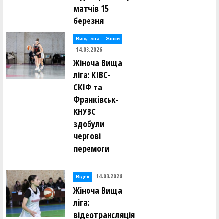
матчів 15
березня
Вища лiга – Жiнки
14.03.2026
Жіноча Вища
ліга: КІВС-
СКІФ та
Франківськ-
КНУВС
здобули
чергові
перемоги
14.03.2026
Відео
Жіноча Вища
ліга:
відеотрансляція