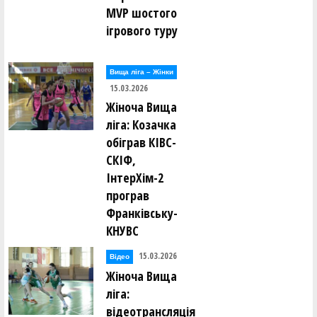
MVP шостого
ігрового туру
Вища лiга – Жiнки
15.03.2026
Жіноча Вища
ліга: Козачка
обіграв КІВС-
СКІФ,
ІнтерХім-2
програв
Франківську-
КНУВС
15.03.2026
Відео
Жіноча Вища
ліга:
відеотрансляція