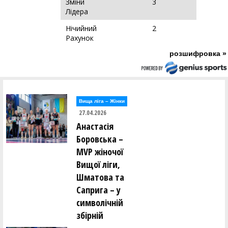
Зміни
3
Лідера
Нічийний
2
Рахунок
розшифровка »
Вища лiга – Жiнки
27.04.2026
Анастасія
Боровська –
MVP жіночої
Вищої ліги,
Шматова та
Саприга – у
символічній
збірній