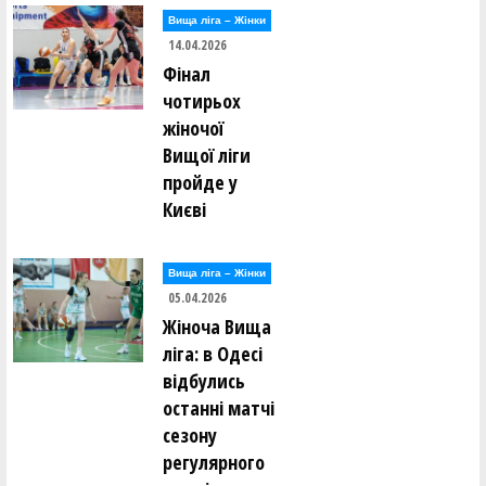
Вища лiга – Жiнки
14.04.2026
Фінал
чотирьох
жіночої
Вищої ліги
пройде у
Києві
Вища лiга – Жiнки
05.04.2026
Жіноча Вища
ліга: в Одесі
відбулись
останні матчі
сезону
регулярного