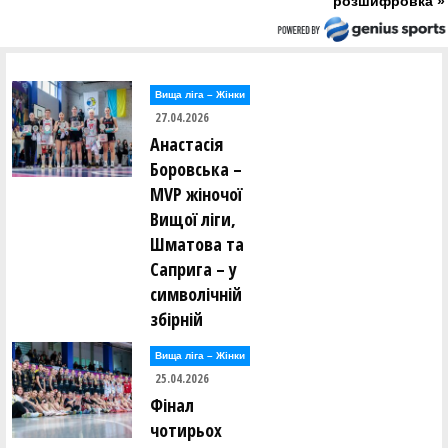
розшифровка »
Вища лiга – Жiнки
27.04.2026
Анастасія
Боровська –
MVP жіночої
Вищої ліги,
Шматова та
Саприга – у
символічній
збірній
Вища лiга – Жiнки
25.04.2026
Фінал
чотирьох