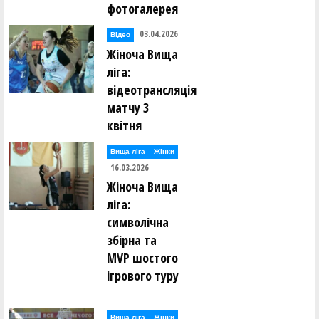
фотогалерея
03.04.2026
Відео
Жіноча Вища
ліга:
відеотрансляція
матчу 3
квітня
Вища лiга – Жiнки
16.03.2026
Жіноча Вища
ліга:
символічна
збірна та
MVP шостого
ігрового туру
Вища лiга – Жiнки