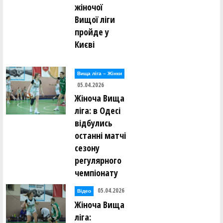
жіночої
Вищої ліги
пройде у
Києві
Вища лiга – Жiнки
05.04.2026
Жіноча Вища
ліга: в Одесі
відбулись
останні матчі
сезону
регулярного
чемпіонату
05.04.2026
Відео
Жіноча Вища
ліга: