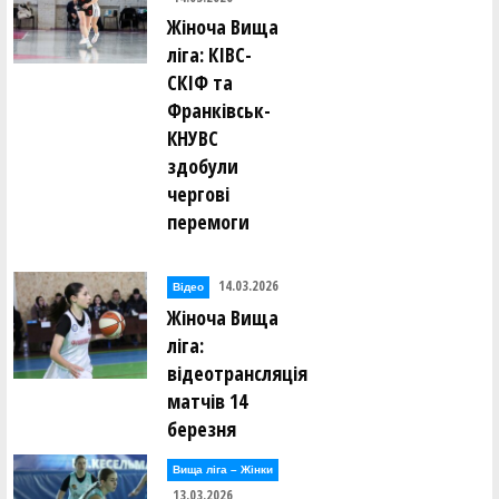
Жіноча Вища
ліга: КІВС-
СКІФ та
Франківськ-
КНУВС
здобули
чергові
перемоги
14.03.2026
Відео
Жіноча Вища
ліга:
відеотрансляція
матчів 14
березня
Вища лiга – Жiнки
13.03.2026