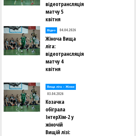
відеотрансляція
матчу 5
квітня
04.04.2026
Відео
Жіноча Вища
ліга:
відеотрансляція
матчу 4
квітня
Вища лiга – Жiнки
03.04.2026
Козачка
обіграла
ІнтерХім-2 у
жіночій
Вищій лізі: