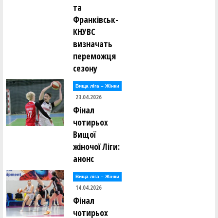
та
Франківськ-
КНУВС
визначать
переможця
сезону
Вища лiга – Жiнки
23.04.2026
Фінал
чотирьох
Вищої
жіночої Ліги:
анонс
Вища лiга – Жiнки
14.04.2026
Фінал
чотирьох