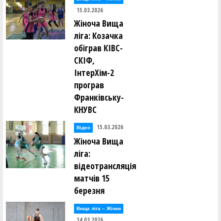
15.03.2026
Жіноча Вища
ліга: Козачка
обіграв КІВС-
СКІФ,
ІнтерХім-2
програв
Франківську-
КНУВС
15.03.2026
Відео
Жіноча Вища
ліга:
відеотрансляція
матчів 15
березня
Вища лiга – Жiнки
14.03.2026