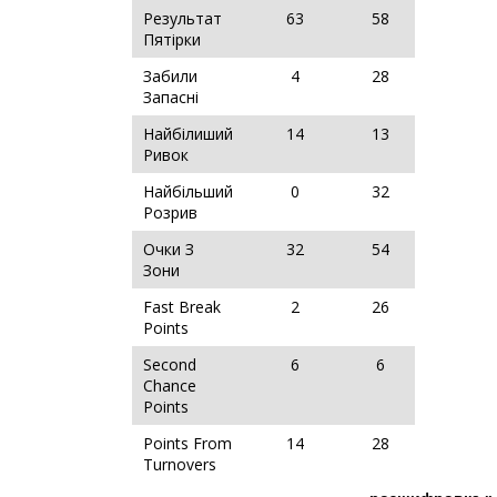
Результат
63
58
Пятірки
Забили
4
28
Запасні
Найбілиший
14
13
Ривок
Найбільший
0
32
Розрив
Очки З
32
54
Зони
Fast Break
2
26
Points
Second
6
6
Chance
Points
Points From
14
28
Turnovers