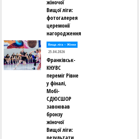
жіночої
Вищої ліги:
фотогалерея
церемонії
нагородження
Вища лiга – Жiнки
25.04.2026
Франківськ-
КНУВС
переміг Рівне
у фіналі,
Мобі-
СДЮСШОР
завоював
бронзу
жіночої
Вищої ліги:
результати