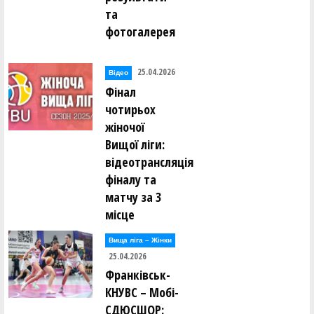
та
фотогалерея
25.04.2026
Відео
Фінал
чотирьох
жіночої
Вищої ліги:
відеотрансляція
фіналу та
матчу за 3
місце
Вища лiга – Жiнки
25.04.2026
Франківськ-
КНУВС – Мобі-
СДЮСШОР: