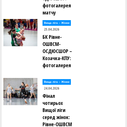
фотогалерея
матчу
Вища лiга – Жiнки
25.04.2026
БК Рівне-
ОШВСМ-
ОСДЮСШОР –
Козачка-КПУ:
фотогалерея
Вища лiга – Жiнки
24.04.2026
Фінал
чотирьох
Вищої ліги
серед жінок:
Рівне-ОШВСМ