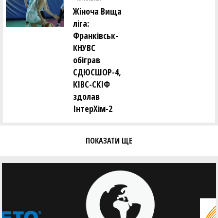
Жіноча Вища
ліга:
Франківськ-
КНУВС
обіграв
СДЮСШОР-4,
КІВС-СКІФ
здолав
ІнтерХім-2
ПОКАЗАТИ ЩЕ