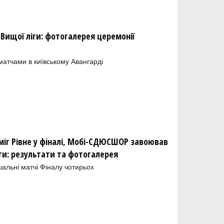
 Вищої ліги: фотогалерея церемонії
атчами в київському Авангарді
міг Рівне у фіналі, Мобі-СДЮСШОР завоював
іги: результати та фотогалерея
шальні матчі Фіналу чотирьох