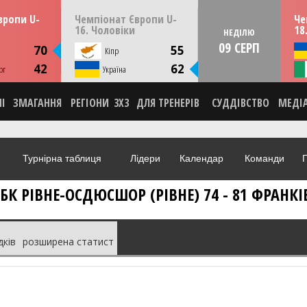
13:30
22:00
пня
СУБОТУ
08 серпня
НЕД
вропи U-
Чемпіонат Європи U-
Че
мунія
Скоп'є, Пів. Македонія
16. Чоловіки
18
НЕДІЛЮ
09 СЕРП
ИКА
СТАТИСТИКА
70
55
Кіпр
НА
НОВИНА
42
62
рг
О
Україна
ВІДЕО
НІ
ЗМАГАННЯ
РЕГІОНИ
3X3
ДЛЯ ТРЕНЕРІВ
СУДДІВСТВО
МЕДІ
Турнірна таблиця
Лідери
Календар
Команди
Г
І-БК РІВНЕ-ОСДЮСШОР (РІВНЕ) 74 - 81 ФРАН
дків
розширена статист