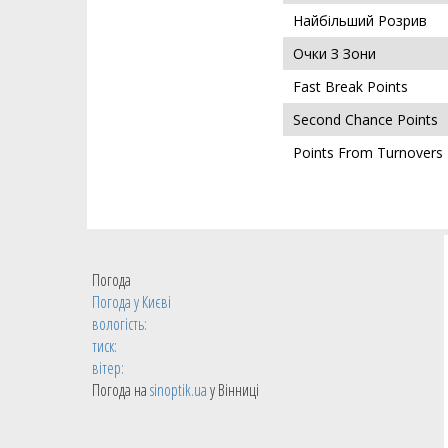
Найбільший Розрив
Очки З Зони
Fast Break Points
Second Chance Points
Points From Turnovers
Погода
Погода у
Києві
вологість:
тиск:
вітер:
Погода на
sinoptik.ua
у Вінниці