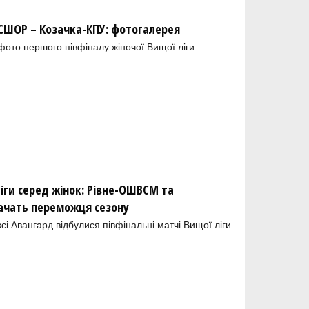
ШОР – Козачка-КПУ: фотогалерея
 фото першого півфіналу жіночої Вищої ліги
іги серед жінок: Рівне-ОШВСМ та
ачать переможця сезону
і Авангард відбулися півфінальні матчі Вищої ліги