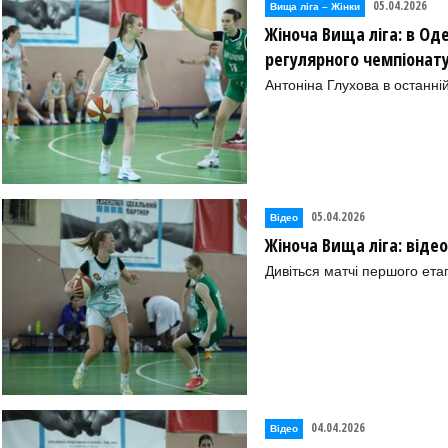
05.04.2026
Вища лiга – Жiнки
Жіноча Вища ліга: в Оде
регулярного чемпіонат
Антоніна Глухова в останні
05.04.2026
Відео
Жіноча Вища ліга: віде
Дивіться матчі першого ета
04.04.2026
Відео