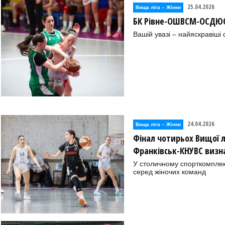
25.04.2026
Вища лiга – Жiнки
БК Рівне-ОШВСМ-ОСДЮС
Вашій увазі – найяскравіші
24.04.2026
Вища лiга – Жiнки
Фінал чотирьох Вищої л
Франківськ-КНУВС визн
У столичному спорткомплекс
серед жіночих команд