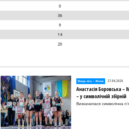
0
36
9
14
20
27.04.2026
Вища лiга – Жiнки
Анастасія Боровська – 
– у символічній збірній
Визначилася символічна пʼя