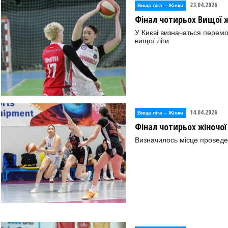
23.04.2026
Вища лiга – Жiнки
Фінал чотирьох Вищої жі
У Києві визначаться перем
вищої ліги
14.04.2026
Вища лiга – Жiнки
Фінал чотирьох жіночої
Визначилось місце проведе