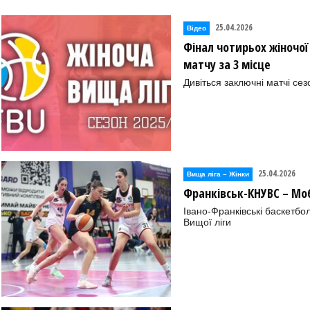
25.04.2026
Відео
Фінал чотирьох жіночої 
матчу за 3 місце
Дивіться заключні матчі сез
25.04.2026
Вища лiга – Жiнки
Франківськ-КНУВС – М
Івано-Франківські баскетбо
Вищої ліги