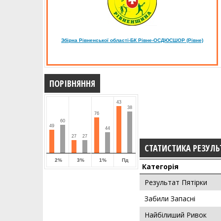
Збірна Рівненської області-БК Рівне-ОСДЮСШОР (Рівне)
ПОРІВНЯННЯ
43
38
76
60
49
44
27
27
СТАТИСТИКА РЕЗУЛЬ
2%
3%
1%
Пд
Категорія
Результат Пятірки
Забили Запасні
Найбілиший Ривок