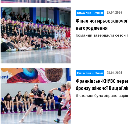
25.04.2026
Вища лiга – Жiнки
Фінал чотирьох жіночої
нагородження
Команди завершили сезон м
25.04.2026
Вища лiга – Жiнки
Франківськ-КНУВС пере
бронзу жіночої Вищої л
В столиці було зіграно вирі