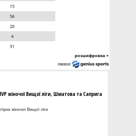
15
56
20
4
31
розшифровка »
MVP жіночої Вищої ліги, Шматова та Саприга
тірка жіночої Вищої ліги