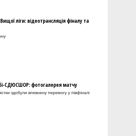
Вищої ліги: відеотрансляція фіналу та
ону
обі-СДЮСШОР: фотогалерея матчу
лістки здобули впевнену перемогу у півфіналі