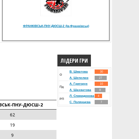
ФРАНКІВСЬК-ПНУ-ДЮСШ-2 (Ів-Франківськ)
ЛІДЕРИ ГРИ
В. Шматова
30
О
А. Шепелюк
27
А. Григорук
10
Пд
А. Шахватова
8
Л. Спиридонова
4
РП
С. Полянцева
7
ВСЬК-ПНУ-ДЮСШ-2
62
19
9