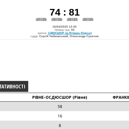
74
:
81
17 - 25
14 - 16
18 - 17
25 - 23
16/04/2025 13:30
Номер гри:
93
арена:
СДЮСШОР ім.Літвака (Одеса)
судді:
Сергій Чайковський, Олександр Сукачов
ТАТИВНОСТІ
РІВНЕ-ОСДЮСШОР (Рівне)
ФРАНКІ
58
16
8