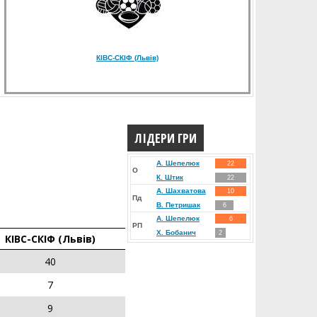
КIВС-СКІФ (Львів)
ЛІДЕРИ ГРИ
А. Шепелюк
22
О
К. Штик
22
А. Шахватова
10
Пд
В. Петришак
6
А. Шепелюк
6
РП
Х. Бобанич
2
КIВС-СКІФ (Львів)
40
7
9