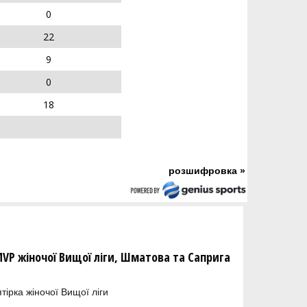
0
22
9
0
18
розшифровка »
MVP жіночої Вищої ліги, Шматова та Саприга
тірка жіночої Вищої ліги