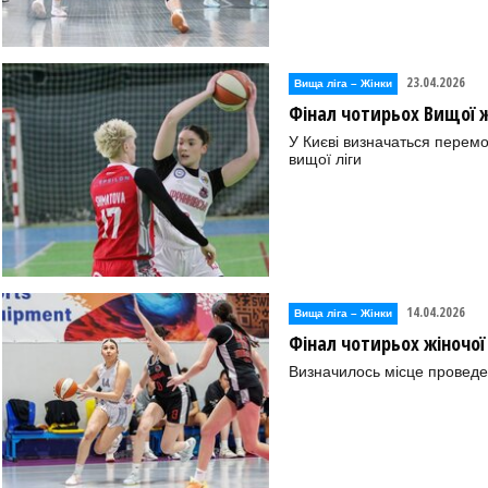
23.04.2026
Вища лiга – Жiнки
Фінал чотирьох Вищої жі
У Києві визначаться перем
вищої ліги
14.04.2026
Вища лiга – Жiнки
Фінал чотирьох жіночої
Визначилось місце проведе