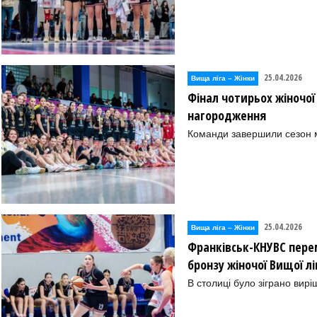
25.04.2026
Вища лiга – Жiнки
Фінал чотирьох жіночої
нагородження
Команди завершили сезон м
25.04.2026
Вища лiга – Жiнки
Франківськ-КНУВС пере
бронзу жіночої Вищої л
В столиці було зіграно вирі