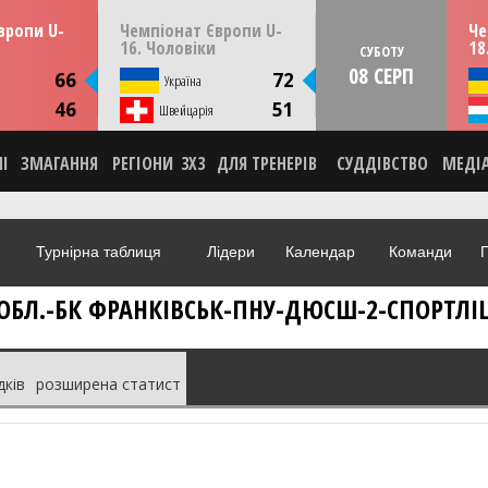
13:30
14:30
ерпня
ПʼЯТНИЦЮ
07 серпня
СУБО
вропи U-
Чемпіонат Європи U-
Че
мунія
Скоп'є, Пів. Македонія
16. Чоловіки
18
СУБОТУ
08 СЕРП
ИКА
СТАТИСТИКА
66
72
я
Україна
НА
НОВИНА
46
51
О
Швейцарія
ВІДЕО
НІ
ЗМАГАННЯ
РЕГІОНИ
3X3
ДЛЯ ТРЕНЕРІВ
СУДДІВСТВО
МЕДІ
Турнірна таблиця
Лідери
Календар
Команди
Г
 ОБЛ.-БК ФРАНКІВСЬК-ПНУ-ДЮСШ-2-СПОРТЛІЦЕЙ
дків
розширена статист