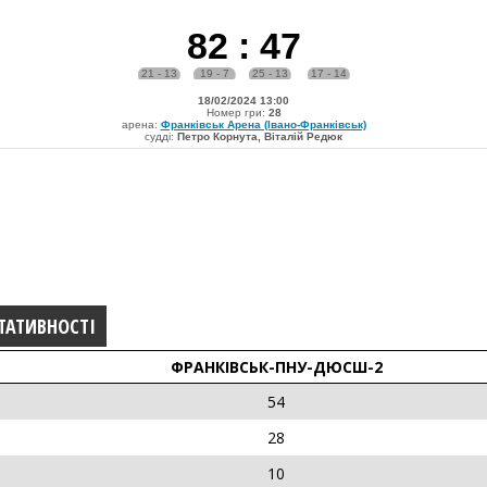
82
:
47
21 - 13
19 - 7
25 - 13
17 - 14
18/02/2024 13:00
Номер гри:
28
арена:
Франківськ Арена (Івано-Франківськ)
судді:
Петро Корнута, Віталій Редюк
ТАТИВНОСТІ
ФРАНКІВСЬК-ПНУ-ДЮСШ-2
54
28
10