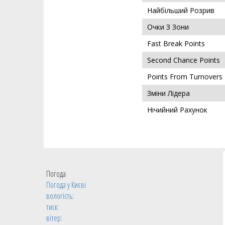
Найбільший Розрив
Очки З Зони
Fast Break Points
Second Chance Points
Points From Turnovers
Зміни Лідера
Нічийний Рахунок
Погода
Погода у
Києві
вологість:
тиск:
вітер: