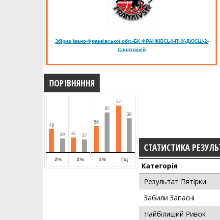
Збірна Івано-Франківської обл.-БК ФРАНКІВСЬК-ПНУ-ДЮСШ-2-
Спортліцей
ПОРІВНЯННЯ
52
85
38
56
49
31
29
27
СТАТИСТИКА РЕЗУЛЬ
2%
3%
1%
Пд
Категорія
Результат Пятірки
Забили Запасні
Найбілиший Ривок