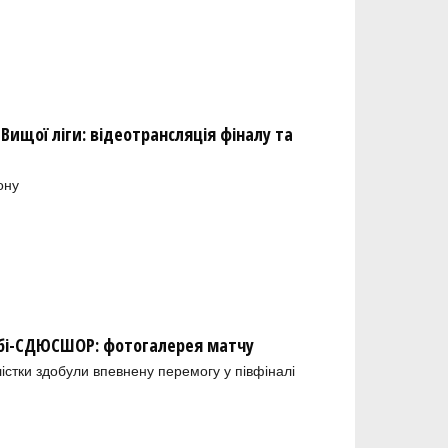
Вищої ліги: відеотрансляція фіналу та
ону
обі-СДЮСШОР: фотогалерея матчу
лістки здобули впевнену перемогу у півфіналі