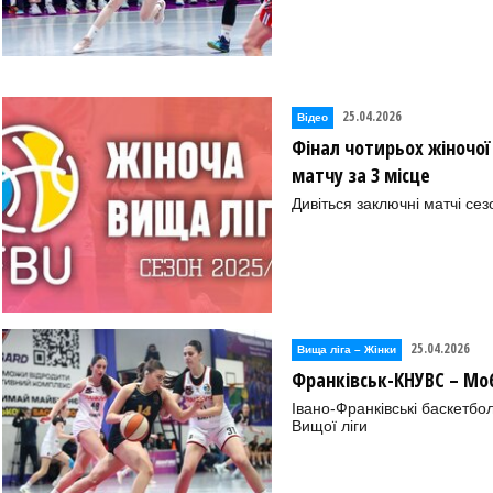
25.04.2026
Відео
Фінал чотирьох жіночої 
матчу за 3 місце
Дивіться заключні матчі сез
25.04.2026
Вища лiга – Жiнки
Франківськ-КНУВС – М
Івано-Франківські баскетбо
Вищої ліги