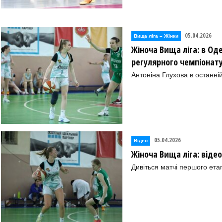
05.04.2026
Вища лiга – Жiнки
Жіноча Вища ліга: в Оде
регулярного чемпіонат
Антоніна Глухова в останні
05.04.2026
Відео
Жіноча Вища ліга: віде
Дивіться матчі першого ета