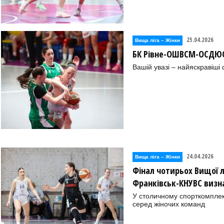
25.04.2026
Вища лiга – Жiнки
БК Рівне-ОШВСМ-ОСДЮС
Вашій увазі – найяскравіші
24.04.2026
Вища лiга – Жiнки
Фінал чотирьох Вищої л
Франківськ-КНУВС визн
У столичному спорткомплекс
серед жіночих команд