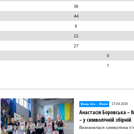
36
44
6
22
27
0
1
27.04.2026
Вища лiга – Жiнки
Анастасія Боровська – 
– у символічній збірній
Визначилася символічна пʼя