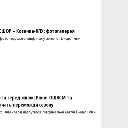
ШОР – Козачка-КПУ: фотогалерея
 фото першого півфіналу жіночої Вищої ліги
іги серед жінок: Рівне-ОШВСМ та
ачать переможця сезону
і Авангард відбулися півфінальні матчі Вищої ліги