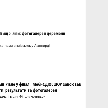
 Вищої ліги: фотогалерея церемонії
атчами в київському Авангарді
міг Рівне у фіналі, Мобі-СДЮСШОР завоював
іги: результати та фотогалерея
шальні матчі Фіналу чотирьох