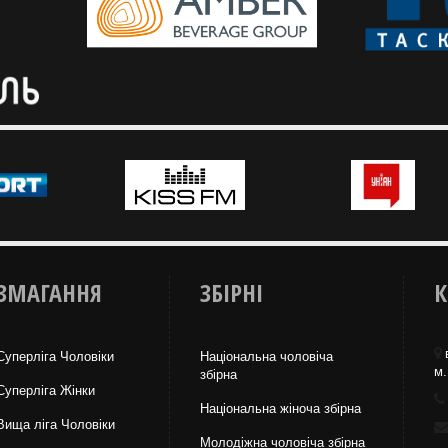
ЗМАГАННЯ
ЗБІРНІ
К
Суперліга Чоловіки
Національна чоловіча
м.
збірна
Суперліга Жінки
Національна жiноча збірна
Вища лiга Чоловіки
Молодіжна чоловіча збірна