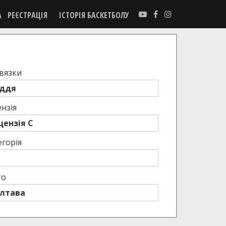
А
РЕЄСТРАЦІЯ
ІСТОРІЯ БАСКЕТБОЛУ
вязки
ддя
нзія
цензія C
егорія
то
лтава