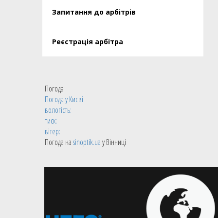
Запитання до арбітрів
Реєстрація арбітра
Погода
Погода у
Києві
вологість:
тиск:
вітер:
Погода на
sinoptik.ua
у Вінниці