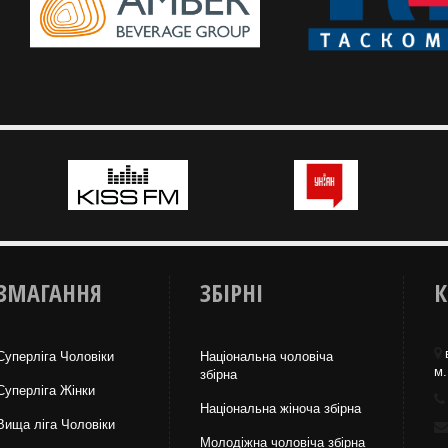
ЗМАГАННЯ
ЗБІРНІ
К
Суперліга Чоловіки
Національна чоловіча
м.
збірна
Суперліга Жінки
Національна жiноча збірна
Вища лiга Чоловіки
Молодіжна чоловіча збірна