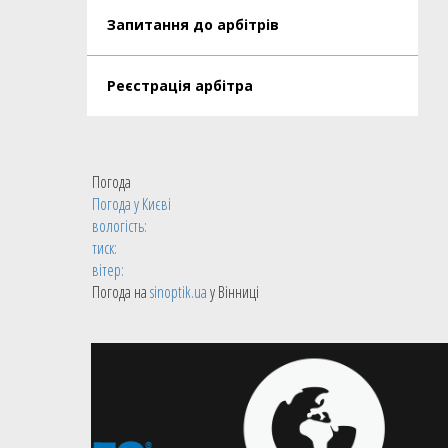
Запитання до арбітрів
Реєстрація арбітра
Погода
Погода у
Києві
вологість:
тиск:
вітер:
Погода на
sinoptik.ua
у Вінниці