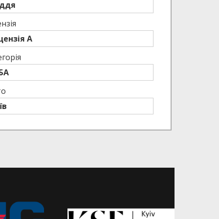
ддя
нзія
цензія A
егорія
БА
то
їв