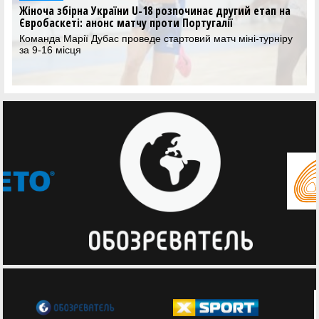
на
Жіноча збірна U-18 програла Швейцарії на чемпіонаті
Європи
ру
Дівчата завершили груповий етап поразкою