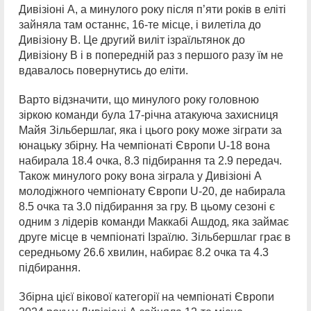
Дивізіоні А, а минулого року після п’яти років в еліті
зайняла там останнє, 16-те місце, і вилетіла до
Дивізіону В. Це другий виліт ізраїльтянок до
Дивізіону В і в попередній раз з першого разу їм не
вдавалось повернутись до еліти.
Варто відзначити, що минулого року головною
зіркою команди була 17-річна атакуюча захисниця
Майя Зільбершлаг, яка і цього року може зіграти за
юнацьку збірну. На чемпіонаті Європи U-18 вона
набирала 18.4 очка, 8.3 підбирання та 2.9 передач.
Також минулого року вона зіграла у Дивізіоні А
молодіжного чемпіонату Європи U-20, де набирала
8.5 очка та 3.0 підбирання за гру. В цьому сезоні є
одним з лідерів команди Маккабі Ашдод, яка займає
друге місце в чемпіонаті Ізраїлю. Зільбершлаг грає в
середньому 26.6 хвилин, набирає 8.2 очка та 4.3
підбирання.
Збірна цієї вікової категорії на чемпіонаті Європи