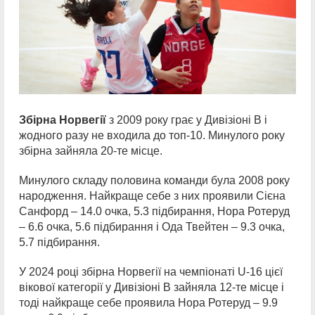
Збірна Норвегії
з 2009 року грає у Дивізіоні В і
жодного разу не входила до топ-10. Минулого року
збірна зайняла 20-те місце.
Минулого складу половина команди була 2008 року
народження. Найкраще себе з них проявили Сієна
Санфорд – 14.0 очка, 5.3 підбирання, Нора Ротеруд
– 6.6 очка, 5.6 підбирання і Ода Твейтен – 9.3 очка,
5.7 підбирання.
У 2024 році збірна Норвегії на чемпіонаті U-16 цієї
вікової категорії у Дивізіоні В зайняла 12-те місце і
тоді найкраще себе проявила Нора Ротеруд – 9.9