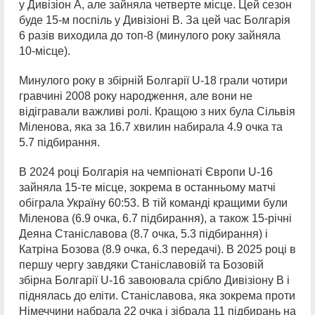
у Дивізіон А, але зайняла четверте місце. Цей сезон
буде 15-м поспіль у Дивізіоні В. За цей час Болгарія
6 разів виходила до топ-8 (минулого року зайняла
10-місце).
Минулого року в збірній Болгарії U-18 грали чотири
гравчині 2008 року народження, але вони не
відігравали важливі ролі. Кращою з них була Сільвія
Міленова, яка за 16.7 хвилин набирала 4.9 очка та
5.7 підбирання.
В 2024 році Болгарія на чемпіонаті Європи U-16
зайняла 15-те місце, зокрема в останньому матчі
обіграла Україну 60:53. В тій команді кращими були
Міленова (6.9 очка, 6.7 підбирання), а також 15-річні
Деяна Станіславова (8.7 очка, 5.3 підбирання) і
Катріна Бозова (8.9 очка, 6.3 передачі). В 2025 році в
першу чергу завдяки Станіславовій та Бозовій
збірна Болгарії U-16 завоювала срібло Дивізіону В і
піднялась до еліти. Станіславова, яка зокрема проти
Німеччини набрала 22 очка і зібрала 11 підбирань на