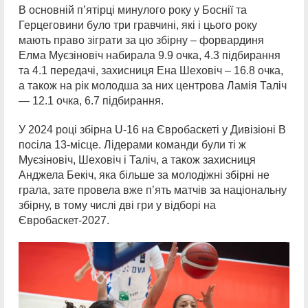
В основній п’ятірці минулого року у Боснії та
Герцеговини було три гравчині, які і цього року
мають право зіграти за цю збірну – форвардиня
Елма Муєзіновіч набирала 9.9 очка, 4.3 підбирання
та 4.1 передачі, захисниця Ена Шеховіч – 16.8 очка,
а також на рік молодша за них центрова Ламія Таліч
— 12.1 очка, 6.7 підбирання.
У 2024 році збірна U-16 на Євробаскеті у Дивізіоні В
посіла 13-місце. Лідерами команди були ті ж
Муєзіновіч, Шеховіч і Таліч, а також захисниця
Анджела Бекіч, яка більше за молодіжні збірні не
грала, зате провела вже п’ять матчів за національну
збірну, в тому числі дві гри у відборі на
Євробаскет-2027.