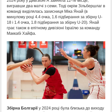
2024 року у Дивізіоні А зайняла 12-те місце,
вигравши два матчі з семи. Тоді окрім Зільбершлаг в
команді виділялась захисниця Міка Янай (в
минулому році 4.4 очка, 1.6 підбирання за збірну U-
18 і 1.4 очка, 1.8 підбирання за збірну U-20). Янай
грає також в елітному дивізіоні Ізраїлю за команду
Маккабі Хайфа.
Збірна Болгарії
у 2024 році була близька до виходу