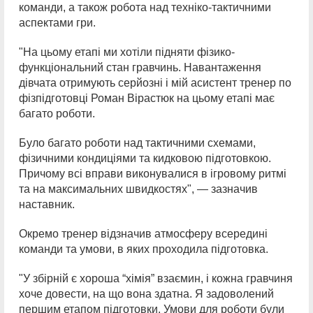
команди, а також робота над техніко-тактичними
аспектами гри.
"На цьому етапі ми хотіли підняти фізико-
функціональний стан гравчинь. Навантаження
дівчата отримують серйозні і мій асистент тренер по
фізпідготовці Роман Вірастюк на цьому етапі має
багато роботи.
Було багато роботи над тактичними схемами,
фізичними кондиціями та кидковою підготовкою.
Причому всі вправи виконувалися в ігровому ритмі
та на максимальних швидкостях", — зазначив
наставник.
Окремо тренер відзначив атмосферу всередині
команди та умови, в яких проходила підготовка.
"У збірній є хороша “хімія” взаємин, і кожна гравчиня
хоче довести, на що вона здатна. Я задоволений
першим етапом підготовки. Умови для роботи були