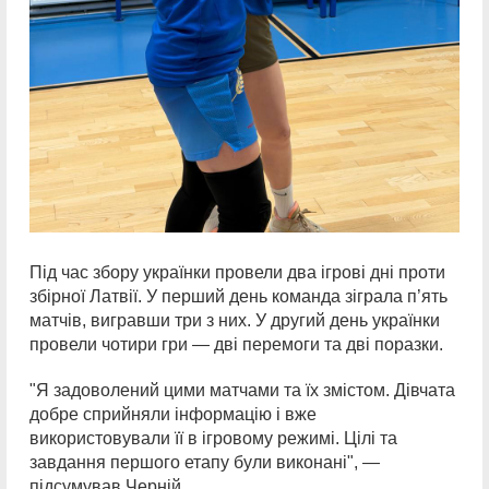
Під час збору українки провели два ігрові дні проти
збірної Латвії. У перший день команда зіграла п’ять
матчів, вигравши три з них. У другий день українки
провели чотири гри — дві перемоги та дві поразки.
"Я задоволений цими матчами та їх змістом. Дівчата
добре сприйняли інформацію і вже
використовували її в ігровому режимі. Цілі та
завдання першого етапу були виконані", —
підсумував Черній.