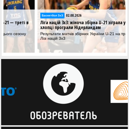
02.08.2026
Баскетбол 3х3
Ліга націй 3х3: жіноча збірна U-21 зіграла у фіналі,
хлопці програли Нідерландам
Результати матчів збірних України U-21 на третьому стопі у
Лізі націй 3х3