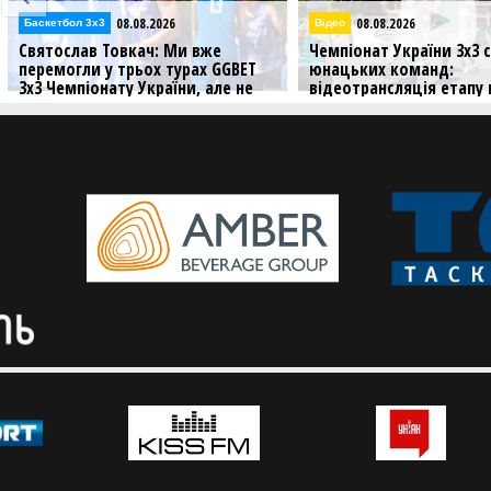
08.08.2026
08.08.2026
Баскетбол 3х3
Відео
Святослав Товкач: Ми вже
Чемпіонат України 3х3 
перемогли у трьох турах GGBET
юнацьких команд:
3х3 Чемпіонату України, але не
відеотрансляція етапу 
збираємося зупинятися
Хмельницькому
Бігмен команди "Юність" дав
Дивіться матчі хмельниц
інтерв'ю пресслужбі ФБУ перед
етапу літнього сезону се
етапом GGBET 3х3 Чемпіонату
юнацьких команд
України.