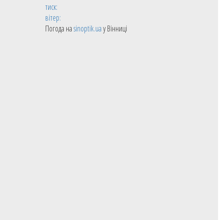
тиск:
вітер:
Погода на
sinoptik.ua
у Вінниці