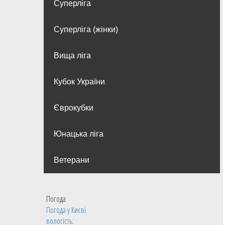
Суперліга
Суперліга (жінки)
Вища лiга
Кубок України
Єврокубки
Юнацька ліга
Ветерани
Погода
Погода у
Києві
вологість: