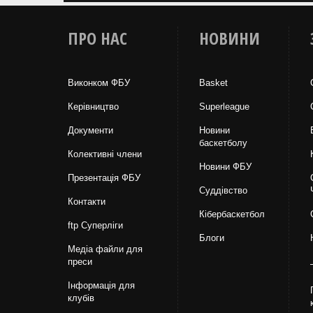
ПРО НАС
НОВИНИ
Виконком ФБУ
Basket
Керівництво
Superleague
Документи
Новини
баскетболу
Колективні члени
Новини ФБУ
Презентація ФБУ
Суддівство
Контакти
Кібербаскетбол
ftp Суперліги
Блоги
Медіа файли для
преси
Інформація для
клубів