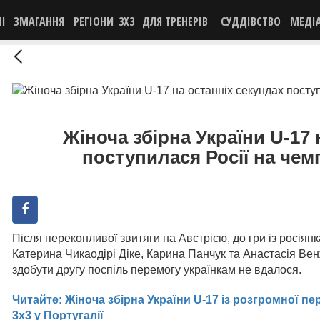
НІ
ЗМАГАННЯ
РЕГІОНИ
3X3
ДЛЯ ТРЕНЕРІВ
СУДДІВСТВО
МЕДІ
Жіноча збірна України U-17 
поступилася Росії на чем
Після переконливої звитяги на Австрією, до гри із росія
Катерина Чикаодірі Діке, Карина Панчук та Анастасія Вен
здобути другу поспіль перемогу українкам не вдалося.
Читайте: Жіноча збірна України U-17 із розгромної п
3х3 у Португалії