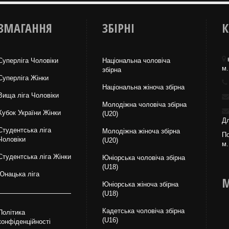
ЗМАГАННЯ
ЗБІРНІ
К
Суперліга Чоловіки
Національна чоловіча
м.
збірна
Суперліга Жінки
Національна жiноча збірна
Вища лiга Чоловіки
Молодіжна чоловіча збірна
Кубок України Жінки
(U20)
Дл
Студентська ліга
Молодіжна жіноча збірна
По
Чоловiки
(U20)
м.
Студентська ліга Жінки
Юніорська чоловіча збірна
(U18)
Юнацька ліга
М
Юніорська жіноча збірна
(U18)
Кадетська чоловіча збірна
Політика
(U16)
конфіденційності