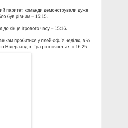
ий паритет, команди демонстрували дуже
бло був рівним – 15:15.
 до кінця ігрового часу – 15:16.
аїнкам пробитися у плей-оф. У неділю, в ¼
ою Нідерландів. Гра розпочнеться о 16:25.