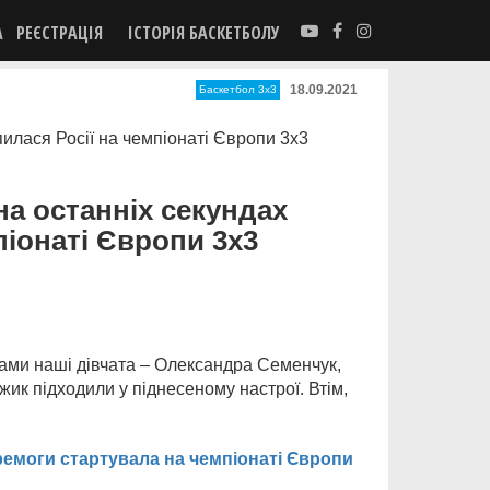
А
РЕЄСТРАЦІЯ
ІСТОРІЯ БАСКЕТБОЛУ
18.09.2021
Баскетбол 3х3
на останніх секундах
піонаті Європи 3х3
нками наші дівчата – Олександра Семенчук,
жик підходили у піднесеному настрої. Втім,
еремоги стартувала на чемпіонаті Європи