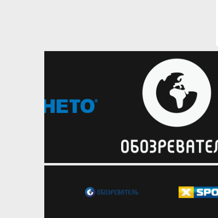
08.08.2026
Баскетбол 3х3
Дмитро Липовцев: Для
Хмельницького виступ на
домашньому етапі GGBET 3х3
Чемпіонату України – справа
честі
Досвідчений баскетболіст
поділився очікуваннями від
четвертого етапу турніру