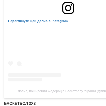
Переглянути цей допис в Instagram
Допис, поширений Федерація Баскетболу України (@fbu_o
БАСКЕТБОЛ 3Х3