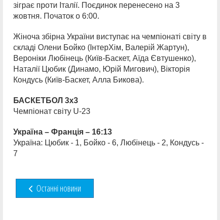
зіграє проти Італії. Поєдинок перенесено на 3
жовтня. Початок о 6:00.
Жіноча збірна України виступає на чемпіонаті світу в
складі Олени Бойко (ІнтерХім, Валерій Жартун),
Вероніки Любінець (Київ-Баскет, Аїда Євтушенко),
Наталії Цюбик (Динамо, Юрій Мигович), Вікторія
Кондусь (Київ-Баскет, Алла Бикова).
БАСКЕТБОЛ 3х3
Чемпіонат світу U-23
Україна – Франція – 16:13
Україна: Цюбик - 1, Бойко - 6, Любінець - 2, Кондусь -
7
Останні новини