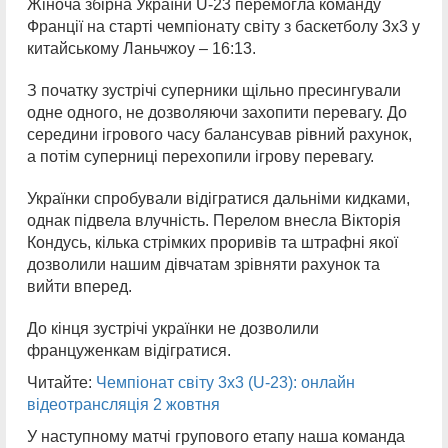
Жіноча збірна України U-23 перемогла команду
Франції на старті чемпіонату світу з баскетболу 3х3 у
китайському Ланьчжоу – 16:13.
З початку зустрічі суперники щільно пресингували
одне одного, не дозволяючи захопити перевагу. До
середини ігрового часу балансував рівний рахунок,
а потім суперниці перехопили ігрову перевагу.
Українки спробували відігратися дальніми кидками,
однак підвела влучність. Перелом внесла Вікторія
Кондусь, кілька стрімких проривів та штрафні якої
дозволили нашим дівчатам зрівняти рахунок та
вийти вперед.
До кінця зустрічі українки не дозволили
француженкам відігратися.
Читайте:
Чемпіонат світу 3х3 (U-23): онлайн
відеотрансляція 2 жовтня
У наступному матчі групового етапу наша команда