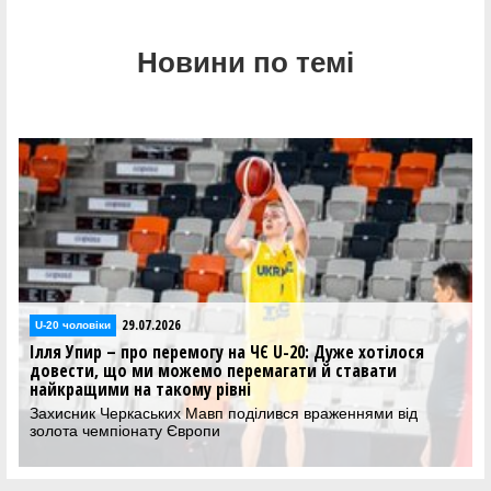
Новини по темі
29.07.2026
U-20 чоловіки
Ілля Упир – про перемогу на ЧЄ U-20: Дуже хотілося
довести, що ми можемо перемагати й ставати
найкращими на такому рівні
Захисник Черкаських Мавп поділився враженнями від
золота чемпіонату Європи