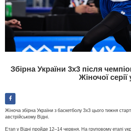
Збірна України 3х3 після чемпіон
Жіночої серії 
Жіноча збірна України з баскетболу 3х3 цього тижня старт
австрійському Відні.
Етап у Відні пройде 12–14 червня. На груповому етапі ук