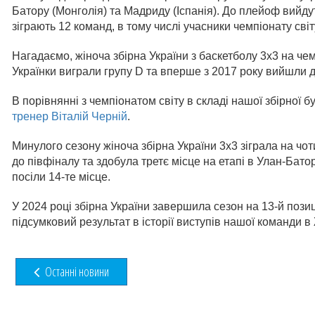
Батору (Монголія) та Мадриду (Іспанія). До плейоф вийдут
зіграють 12 команд, в тому числі учасники чемпіонату сві
Нагадаємо, жіноча збірна України з баскетболу 3х3 на чем
Українки виграли групу D та вперше з 2017 року вийшли д
В порівнянні з чемпіонатом світу в складі нашої збірної б
тренер Віталій Черній
.
Минулого сезону жіноча збірна України 3х3 зіграла на чот
до півфіналу та здобула третє місце на етапі в Улан-Бато
посіли 14-те місце.
У 2024 році збірна України завершила сезон на 13-й пози
підсумковий результат в історії виступів нашої команди в 
Останні новини