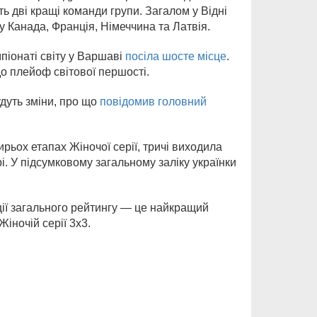
ь дві кращі команди групи. Загалом у Відні
ту Канада, Франція, Німеччина та Латвія.
піонаті світу у Варшаві
посіла шосте місце
.
о плейоф світової першості.
удуть зміни, про що
повідомив головний
ирьох етапах Жіночої серії, тричі виходила
рі. У підсумковому загальному заліку українки
ції загального рейтингу — це найкращий
Жіночій серії 3х3.