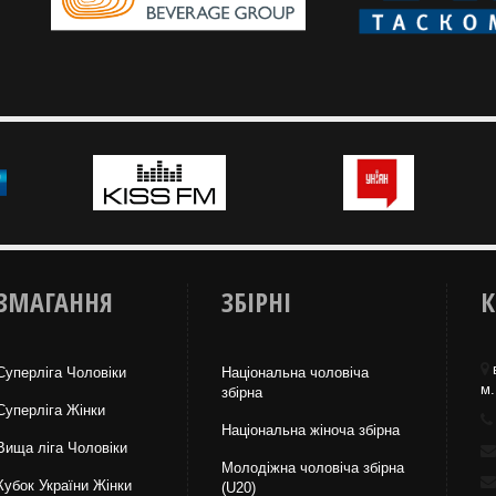
ЗМАГАННЯ
ЗБІРНІ
К
Суперліга Чоловіки
Національна чоловіча
м.
збірна
Суперліга Жінки
Національна жiноча збірна
Вища лiга Чоловіки
Молодіжна чоловіча збірна
Кубок України Жінки
(U20)