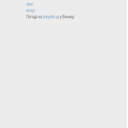
тиск:
вітер:
Погода на
sinoptik.ua
у Вінниці