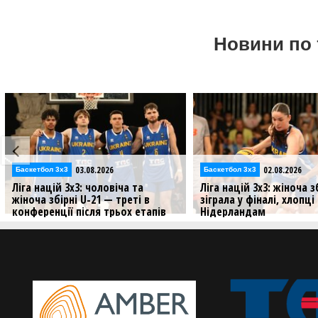
Новини по 
02.08.2026
02.08.2026
Баскетбол 3х3
Відео
Ліга націй 3х3: жіноча збірна U-21
Збірні України U-21 у Л
зіграла у фіналі, хлопці програли
3х3: відеотрансляція 2
Нідерландам
Молодіжні збірні Україн
продовжують свої висту
Результати матчів збірних України
3х3
U-21 на третьому стопі у Лізі націй
3х3