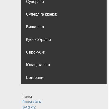
Суперліга
Суперліга (жінки)
Вища лiга
Кубок України
Єврокубки
Юнацька ліга
Ветерани
Погода
Погода у
Києві
вологість: