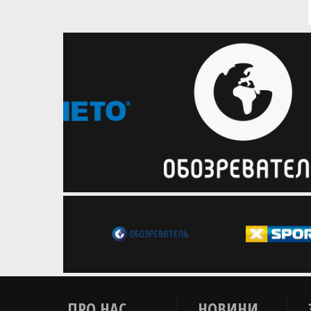
контракт з литовським Шауляєм
Українська форвардиня
повертається після декрету
ПРО НАС
НОВИНИ