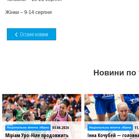
Жінки – 9-14 серпня
Останні новини
Новини по 
03.06.2026
11.05.
Національна жіноча збірна
Національна жіноча збірна
Міріам Уро-Ніле продовжить
Інна Кочубей — головна