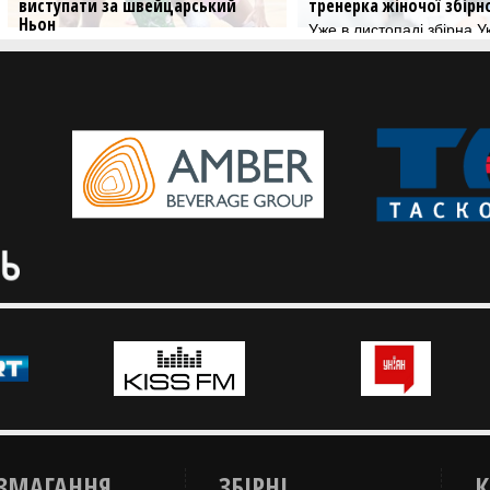
виступати за швейцарський
тренерка жіночої збірної 
Ньон
Уже в листопаді збірна Укра
стартує у другому етапі від
Швейцарський Ньон оголосив про
Євробаскет-2027.
продовження контракту з українкою
ЗМАГАННЯ
ЗБІРНІ
К