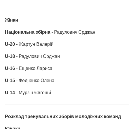
Жінки
Національна збірна
- Радулович Срджан
U-20
- Жартун Валерій
U-18
- Радулович Срджан
U-16
- Ещенко Лариса
U-15
- Федченко Олена
U-14
- Мурзін Євгеній
Розклад тренувальних зборів молодіжних команд
Юнаки