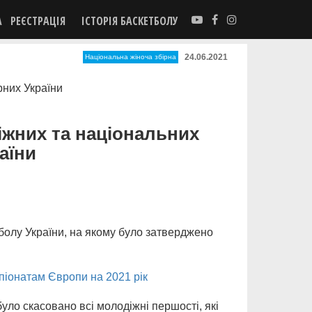
А
РЕЄСТРАЦІЯ
ІСТОРІЯ БАСКЕТБОЛУ
24.06.2021
Національна жіноча збірна
іжних та національних
аїни
тболу України, на якому було затверджено
іонатам Європи на 2021 рік
уло скасовано всі молодіжні першості, які