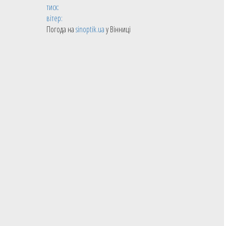
тиск:
вітер:
Погода на
sinoptik.ua
у Вінниці