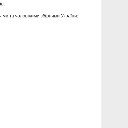
ів.
чіми та чоловічими збірними України: