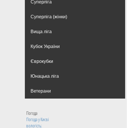
Суперліга
Суперліга (жінки)
Вища лiга
Кубок України
Єврокубки
Юнацька ліга
Ветерани
Погода
Погода у
Києві
вологість: