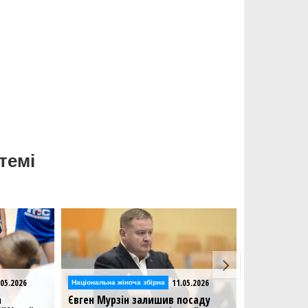
темі
2026
11.05.2026
Національна жіноча збірна
Національна жіноч
Євген Мурзін залишив посаду
Визначився ро