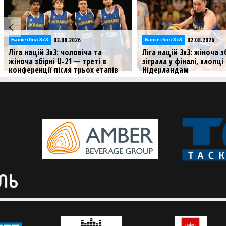
03.08.2026
02.08.2026
Баскетбол 3х3
Баскетбол 3х3
Ліга націй 3х3: чоловіча та
Ліга націй 3х3: жіноча з
жіноча збірні U-21 — треті в
зіграла у фіналі, хлопц
конференції після трьох етапів
Нідерландам
Збірні України провели три стопи
Результати матчів збірни
Ліги націй цього сезону
U-21 на третьому стопі у 
3х3