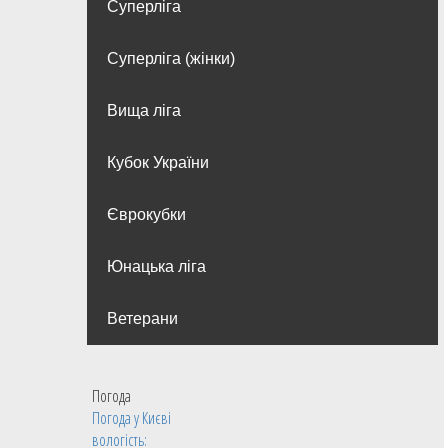
Суперліга
Суперліга (жінки)
Вища лiга
Кубок України
Єврокубки
Юнацька ліга
Ветерани
Погода
Погода у
Києві
вологість: