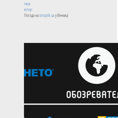
тиск:
вітер:
Погода на
sinoptik.ua
у Вінниці
05.08.2026
Баскетбол 3х3
Наступний етап GGBET 3х3
Чемпіонату України пройде у
Хмельницькому
Розпочалась реєстрація команд на
четвертий етап чемпіонату України