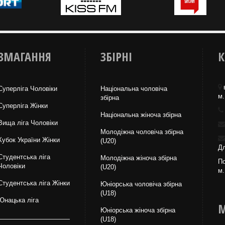
ЗМАГАННЯ
ЗБІРНІ
К
Суперліга Чоловіки
Національна чоловіча
м.
збірна
Суперліга Жінки
Національна жiноча збірна
Вища лiга Чоловіки
Молодіжна чоловіча збірна
Кубок України Жінки
(U20)
Дл
Студентська ліга
Молодіжна жіноча збірна
По
Чоловiки
(U20)
м.
Студентська ліга Жінки
Юніорська чоловіча збірна
(U18)
Юнацька ліга
М
Юніорська жіноча збірна
(U18)