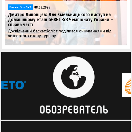
08.08.2026
Баскетбол 3х3
Бас
Дмитро Липовцев: Для Хмельницького виступ на
Свя
домашньому етапі GGBET 3х3 Чемпіонату України –
GGB
справа честі
зуп
Досвідчений баскетболіст поділився очікуваннями від
Біг
четвертого етапу турніру
пер