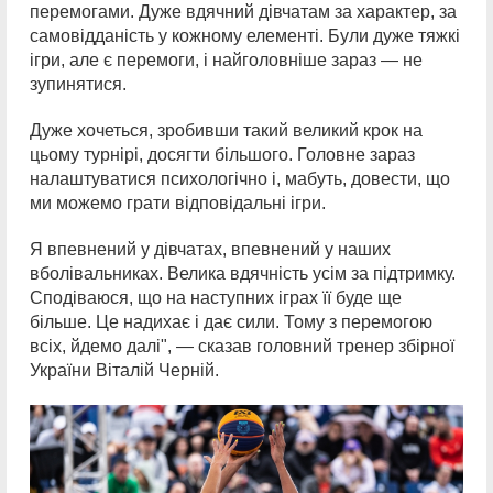
перемогами. Дуже вдячний дівчатам за характер, за
самовідданість у кожному елементі. Були дуже тяжкі
ігри, але є перемоги, і найголовніше зараз — не
зупинятися.
Дуже хочеться, зробивши такий великий крок на
цьому турнірі, досягти більшого. Головне зараз
налаштуватися психологічно і, мабуть, довести, що
ми можемо грати відповідальні ігри.
Я впевнений у дівчатах, впевнений у наших
вболівальниках. Велика вдячність усім за підтримку.
Сподіваюся, що на наступних іграх її буде ще
більше. Це надихає і дає сили. Тому з перемогою
всіх, йдемо далі", — сказав головний тренер збірної
України Віталій Черній.