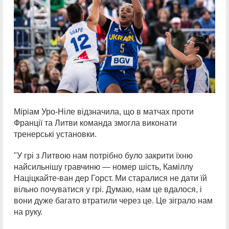
Міріам Уро-Ніле відзначила, що в матчах проти
Франції та Литви команда змогла виконати
тренерські установки.
"У грі з Литвою нам потрібно було закрити їхню
найсильнішу гравчиню — номер шість, Каміллу
Націцкайте-ван дер Горст. Ми старалися не дати їй
вільно почуватися у грі. Думаю, нам це вдалося, і
вони дуже багато втратили через це. Це зіграло нам
на руку.