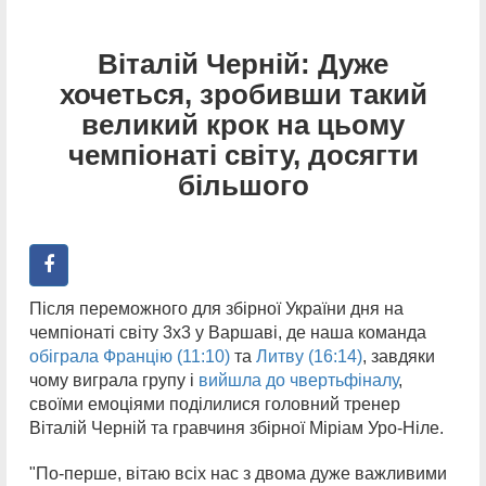
Віталій Черній: Дуже
хочеться, зробивши такий
великий крок на цьому
чемпіонаті світу, досягти
більшого
Після переможного для збірної України дня на
чемпіонаті світу 3х3 у Варшаві, де наша команда
обіграла Францію (11:10)
та
Литву (16:14)
, завдяки
чому виграла групу і
вийшла до чвертьфіналу
,
своїми емоціями поділилися головний тренер
Віталій Черній та гравчиня збірної Міріам Уро-Ніле.
"По-перше, вітаю всіх нас з двома дуже важливими