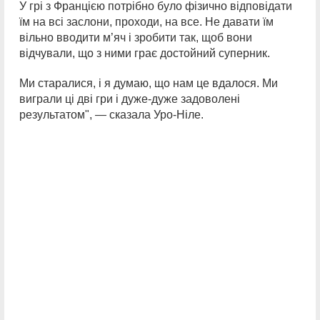
У грі з Францією потрібно було фізично відповідати
їм на всі заслони, проходи, на все. Не давати їм
вільно вводити м’яч і зробити так, щоб вони
відчували, що з ними грає достойний суперник.
Ми старалися, і я думаю, що нам це вдалося. Ми
виграли ці дві гри і дуже-дуже задоволені
результатом", — сказала Уро-Ніле.