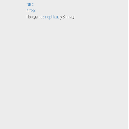
тиск:
вітер:
Погода на
sinoptik.ua
у Вінниці