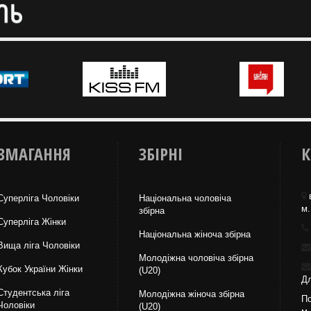
ЗМАГАННЯ
ЗБІРНІ
К
Суперліга Чоловіки
Національна чоловіча
м.
збірна
Суперліга Жінки
Національна жiноча збірна
Вища лiга Чоловіки
Молодіжна чоловіча збірна
Кубок України Жінки
(U20)
Дл
Студентська ліга
Молодіжна жіноча збірна
По
Чоловiки
(U20)