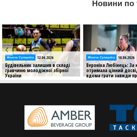
Новини по 
12.06.2026
10.06.2026
Жіноча Суперліга
Жіноча Суперліга
Будівельник залишив в складі
Вероніка Любінець: За
гравчиню молодіжної збірної
отримала цінний досві
України
вдома грати завжди п
Анастасія Любенська продовжить
Центрова Будівельника р
грати за Будівельник
чому вирішила повернут
України і приєднатися д
Суперліги