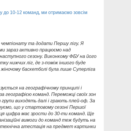
у до 10-12 команд, ми отримаємо зовсім
 чемпіонату та додати Першу лігу. Я
, ми зараз активно працюємо над
наступного сезону. Виконкому ФБУ на його
ку нижчих ліг, де з-поміж іншого буде
у жіночому баскетболі була лише Суперліга
азується на географічному принципі і
 за географією команд. Переможці своїх зон
 групи виходять далі і грають плей-оф. За
нуємо, що у стартовому сезоні Першої
 ця цифра має зрости до 30-ти команд. Ще
організаційні вимоги до команд теж будуть на
а технічна атестація на предмет картинки