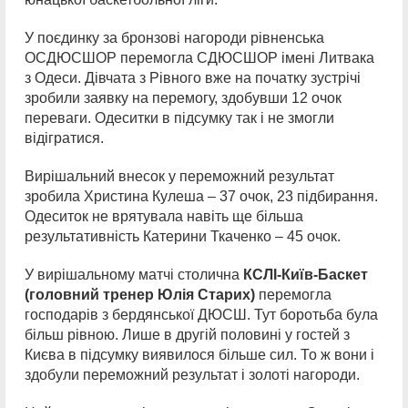
У поєдинку за бронзові нагороди рівненська
ОСДЮСШОР перемогла СДЮСШОР імені Литвака
з Одеси. Дівчата з Рівного вже на початку зустрічі
зробили заявку на перемогу, здобувши 12 очок
переваги. Одеситки в підсумку так і не змогли
відігратися.
Вирішальний внесок у переможний результат
зробила Христина Кулеша – 37 очок, 23 підбирання.
Одеситок не врятувала навіть ще більша
результативність Катерини Ткаченко – 45 очок.
У вирішальному матчі столична
КСЛІ-Київ-Баскет
(головний тренер Юлія Старих)
перемогла
господарів з бердянської ДЮСШ. Тут боротьба була
більш рівною. Лише в другій половині у гостей з
Києва в підсумку виявилося більше сил. То ж вони і
здобули переможний результат і золоті нагороди.