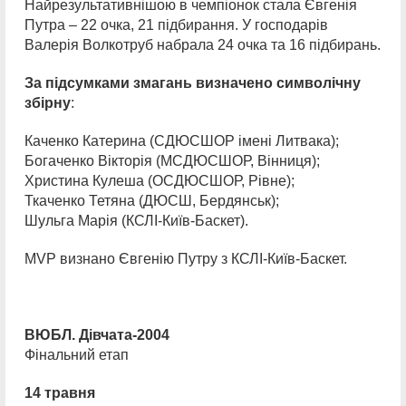
Найрезультативнішою в чемпіонок стала Євгенія
Путра – 22 очка, 21 підбирання. У господарів
Валерія Волкотруб набрала 24 очка та 16 підбирань.
За підсумками змагань визначено символічну
збірну
:
Каченко Катерина (СДЮСШОР імені Литвака);
Богаченко Вікторія (МСДЮСШОР, Вінниця);
Христина Кулеша (ОСДЮСШОР, Рівне);
Ткаченко Тетяна (ДЮСШ, Бердянськ);
Шульга Марія (КСЛІ-Київ-Баскет).
MVP визнано Євгенію Путру з КСЛІ-Київ-Баскет.
ВЮБЛ. Дівчата-2004
Фінальний етап
14 травня