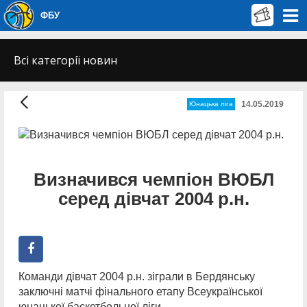
ФБУ
Всі категорії новин
14.05.2019
Юнацька ліга
Визначився чемпіон ВЮБЛ
серед дівчат 2004 р.н.
Команди дівчат 2004 р.н. зіграли в Бердянську
заключні матчі фінального етапу Всеукраїнської
юнацької баскетбольної ліги.