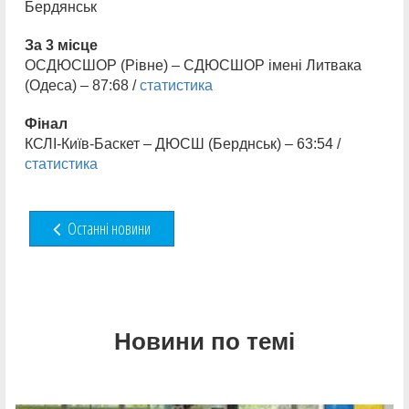
Бердянськ
За 3 місце
ОСДЮСШОР (Рівне) – СДЮСШОР імені Литвака
(Одеса) – 87:68 /
статистика
Фінал
КСЛІ-Київ-Баскет – ДЮСШ (Берднськ) – 63:54 /
статистика
Останні новини
Новини по темі