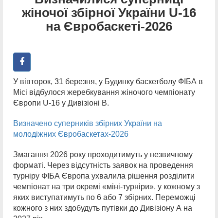
жіночої збірної України U-16
на Євробаскеті-2026
У вівторок, 31 березня, у Будинку баскетболу ФІБА в
Місі відбулося жеребкування жіночого чемпіонату
Європи U-16 у Дивізіоні В.
Визначено суперників збірних України на
молодіжних Євробаскетах-2026
Змагання 2026 року проходитимуть у незвичному
форматі. Через відсутність заявок на проведення
турніру ФІБА Європа ухвалила рішення розділити
чемпіонат на три окремі «міні-турніри», у кожному з
яких виступатимуть по 6 або 7 збірних. Переможці
кожного з них здобудуть путівки до Дивізіону А на