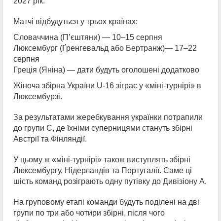
2027 рік.
Матчі відбудуться у трьох країнах:
Словаччина (П’єштяни) — 10–15 серпня
Люксембург (Ґренгевальд або Бертранж)— 17–22
серпня
Греція (Яніна) — дати будуть оголошені додатково
Жіноча збірна України U-16 зіграє у «міні-турнірі» в
Люксембурзі.
За результатами жеребкування українки потрапили
до групи C, де їхніми суперницями стануть збірні
Австрії та Фінляндії.
У цьому ж «міні-турнірі» також виступлять збірні
Люксембургу, Нідерландів та Португалії. Саме ці
шість команд розіграють одну путівку до Дивізіону А.
На груповому етапі команди будуть поділені на дві
групи по три або чотири збірні, після чого