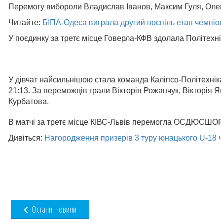
Перемогу вибороли Владислав Іванов, Максим Гуля, Оле
Читайте:
БІПА-Одеса виграла другий поспіль етап чемпіо
У поєдинку за третє місце Говерла-КФВ здолала Політехнік
У дівчат найсильнішою стала команда Каліпсо-Політехніка
21:13. За переможців грали Вікторія Рожанчук, Вікторія 
Курбатова.
В матчі за третє місце КІВС-Львів перемогла ОСДЮСШОР
Дивіться:
Нагородження призерів 3 туру юнацького U-18 
Останні новини