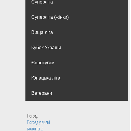
Суперліга
Суперліга (жінки)
Вища лiга
Кубок України
Єврокубки
Юнацька ліга
Ветерани
Погода
Погода у
Києві
вологість: