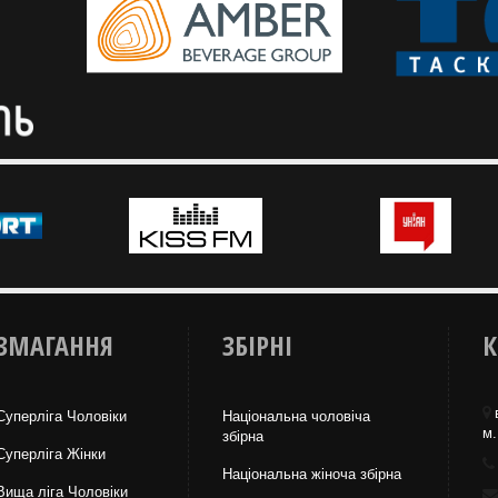
ЗМАГАННЯ
ЗБІРНІ
К
Суперліга Чоловіки
Національна чоловіча
м.
збірна
Суперліга Жінки
Національна жiноча збірна
Вища лiга Чоловіки