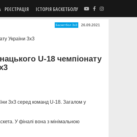
А
РЕЄСТРАЦІЯ
ІСТОРІЯ БАСКЕТБОЛУ
26.09.2021
Баскетбол 3х3
нацького U-18 чемпіонату
х3
аїни 3х3 серед команд U-18. Загалом у
скета. У фіналі вона з мінімальною