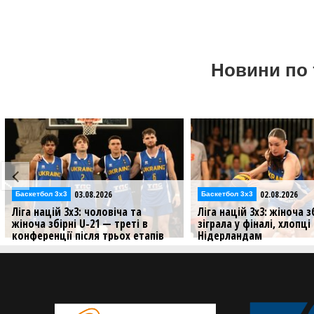
Новини по 
03.08.2026
02.08.2026
Баскетбол 3х3
Баскетбол 3х3
Ліга націй 3х3: чоловіча та
Ліга націй 3х3: жіноча з
жіноча збірні U-21 — треті в
зіграла у фіналі, хлопц
конференції після трьох етапів
Нідерландам
Збірні України провели три стопи
Результати матчів збірни
Ліги націй цього сезону
U-21 на третьому стопі у 
3х3