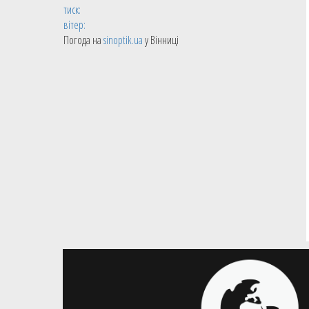
тиск:
вітер:
Погода на
sinoptik.ua
у Вінниці
05.08.2026
Баскетбол 3х3
Наступний етап GGBET 3х3
Чемпіонату України пройде у
Хмельницькому
Розпочалась реєстрація команд на
четвертий етап чемпіонату України