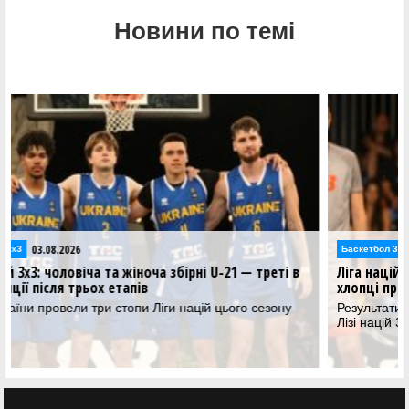
Новини по темі
31.07.2026
Відео
Збірні України U-21 у Лізі націй 3х3: відеотрансляція 31
липня
Молодіжні збірні України розпочинають свої виступи у
сезоні 3х3