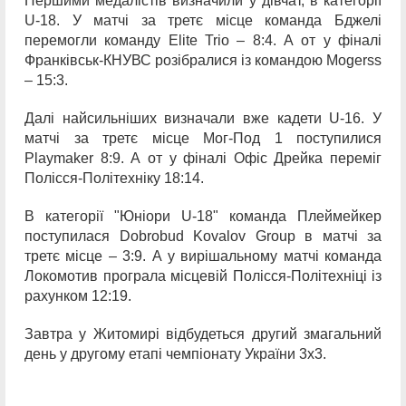
Першими медалістів визначили у дівчат, в категорії
U-18. У матчі за третє місце команда Бджелі
перемогли команду Elite Trio – 8:4. А от у фіналі
Франківськ-КНУВС розібралися із командою Mogerss
– 15:3.
Далі найсильніших визначали вже кадети U-16. У
матчі за третє місце Мог-Под 1 поступилися
Playmaker 8:9. А от у фіналі Офіс Дрейка переміг
Полісся-Політехніку 18:14.
В категорії "Юніори U-18" команда Плеймейкер
поступилася Dobrobud Kovalov Group в матчі за
третє місце – 3:9. А у вирішальному матчі команда
Локомотив програла місцевій Полісся-Політехніці із
рахунком 12:19.
Завтра у Житомирі відбудеться другий змагальний
день у другому етапі чемпіонату України 3х3.