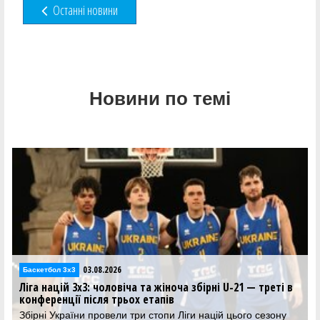
Останні новини
Новини по темі
03.08.2026
Баскетбол 3х3
Ліга націй 3х3: чоловіча та жіноча збірні U-21 — треті в
конференції після трьох етапів
Збірні України провели три стопи Ліги націй цього сезону