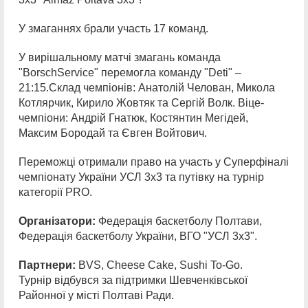
У змаганнях брали участь 17 команд.
У вирішальному матчі змагань команда
"BorschService" перемогла команду "Deti" –
21:15.Склад чемпіонів: Анатолій Челован, Микола
Котлярчик, Кирило Жовтяк та Сергій Волк. Віце-
чемпіони: Андрій Гнатюк, Костянтин Мегідей,
Максим Бородай та Євген Войтович.
Переможці отримали право на участь у Суперфіналі
чемпіонату України УСЛ 3х3 та путівку на турнір
категорії PRO.
Організатори:
Федерація баскетболу Полтави,
Федерація баскетболу України, ВГО "УСЛ 3х3".
Партнери:
BVS, Cheese Cake, Sushi To-Go.
Турнір відбувся за підтримки Шевченківської
Районної у місті Полтаві Ради.