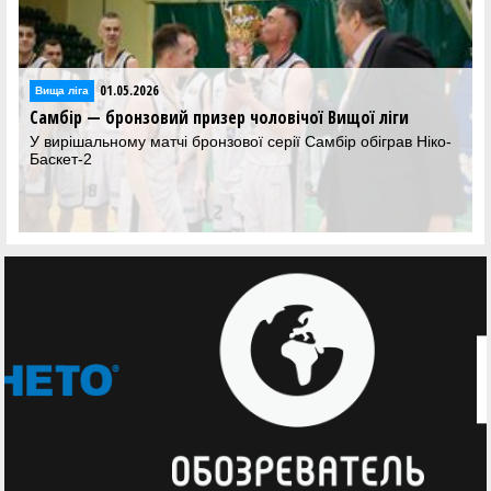
01.05.2026
Вища лiга
Самбір — бронзовий призер чоловічої Вищої ліги
У вирішальному матчі бронзової серії Самбір обіграв Ніко-
Баскет-2