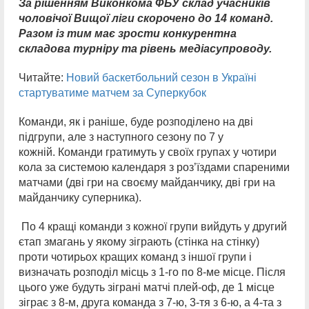
За рішенням Виконкома ФБУ склад учасників
чоловічої Вищої ліги скорочено до 14 команд.
Разом із тим має зрости конкурентна
складова турніру та рівень медіасупроводу.
Читайте:
Новий баскетбольний сезон в Україні
стартуватиме матчем за Суперкубок
Команди, як і раніше, буде розподілено на дві
підгрупи, але з наступного сезону по 7 у
кожній. Команди гратимуть у своїх групах у чотири
кола за системою календаря з роз’їздами спареними
матчами (дві гри на своєму майданчику, дві гри на
майданчику суперника).
По 4 кращі команди з кожної групи вийдуть у другий
єтап змагань у якому зіграють (стінка на стінку)
проти чотирьох кращих команд з іншої групи і
визначать розподіл місць з 1-го по 8-ме місце. Після
цього уже будуть зіграні матчі плей-оф, де 1 місце
зіграє з 8-м, друга команда з 7-ю, 3-тя з 6-ю, а 4-та з