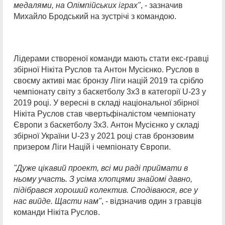
медалями, на Олімпійських іграх"
, - зазначив
Михайло Бродський на зустрічі з командою.
Лідерами створеної команди мають стати екс-гравці
збірної Нікіта Руслов та Антон Мусієнко. Руслов в
своєму активі має бронзу Ліги націй 2019 та срібло
чемпіонату світу з баскетболу 3х3 в категорії U-23 у
2019 році. У вересні в складі національної збірної
Нікіта Руслов став чвертьфіналістом чемпіонату
Європи з баскетболу 3х3. Антон Мусієнко у складі
збірної України U-23 у 2021 році став бронзовим
призером Ліги Націй і чемпіонату Європи.
"Дуже цікавий проект, всі ми раді приймати в
ньому участь. З усіма хлопцями знайомі давно,
підібрався хороший колектив. Сподіваюся, все у
нас вийде. Щасти нам"
, - відзначив один з гравців
команди Нікіта Руслов.