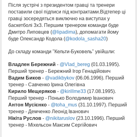
Після зустрічі з президентом гравці та тренери
поставили свої підписи під контрактами.Відтепер ці
гравці зосередяться виключно на виступах у
баскетболі 3х3. Першим тренером команди буде
Дмитро Липовцев (
@lipadima
), допомагати йому
буде Олександр Кодола (
@kodola_sasha20
)
До складу команди "Кельти-Буковель" увійшли:
Владлен Бережний
-
@Vlad_bereg
(01.03.1995).
Перший тренер - Бережний Ігор Генадійович
Вадим Биков
-
@vadikbykov
(06.06.1996). Перший
тренер - Савченко Ірина Олегівна
Кирило Мещеряков
-
@kirillme33
(17.08.1995).
Перший тренер - Понько Володимир Іванович
Антон Мусієнко
-
@toha_mus
(31.10.1997). Перший
тренер - Демченко Леонід Іванович
Нікіта Руслов
-
@nikitaruslov
(23.10.1996). Перший
тренер - Міхельсон Максим Сергійович