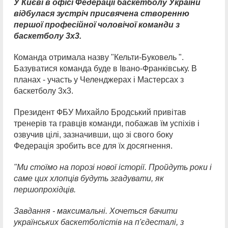
У Києві в офісі Федерації баскетболу України
відбулася зустріч присвячена створенню
першої професійної чоловічої команди з
баскетболу 3х3.
Команда отримала назву "Кельти-Буковель ".
Базуватися команда буде в Івано-Франківську. В
планах - участь у Челенджерах і Мастерсах з
баскетболу 3х3.
Президент ФБУ Михайло Бродський привітав
тренерів та гравців команди, побажав їм успіхів і
озвучив цілі, зазначивши, що зі свого боку
Федерація зробить все для їх досягнення.
"Ми стоїмо на порозі нової історії. Пройдуть роки і
саме цих хлопців будуть згадувати, як
першопрохідців.
Завдання - максимальні. Хочеться бачити
українських баскетболістів на п'єдесталі, з