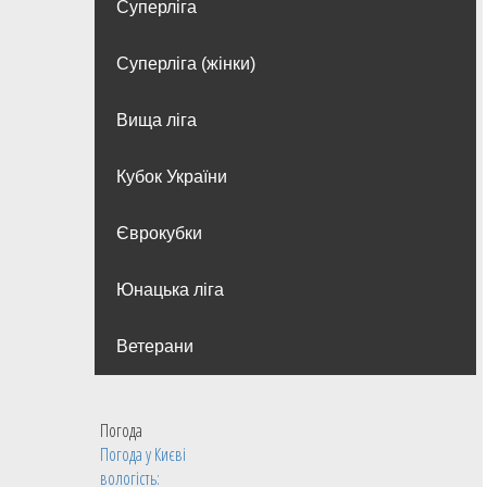
Суперліга
Суперліга (жінки)
Вища лiга
Кубок України
Єврокубки
Юнацька ліга
Ветерани
Погода
Погода у
Києві
вологість: