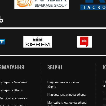
ЗМАГАННЯ
ЗБІРНІ
К
Суперліга Чоловіки
Національна чоловіча
м.
збірна
Суперліга Жінки
Національна жiноча збірна
Вища лiга Чоловіки
Молодіжна чоловіча збірна