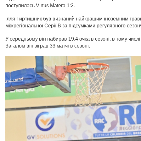
поступилась Virtus Matera 1:2.
Ілля Тиртишник був визнаний найкращим іноземним гравце
міжрегіональної Серії B за підсумками регулярного сезону
У середньому він набирав 19.4 очка в сезоні, в тому числ
Загалом він зіграв 33 матчі в сезоні.