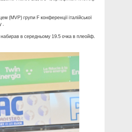
м (MVP) групи F конференції італійської
 .
і набирав в середньому 19.5 очка в плеойф.