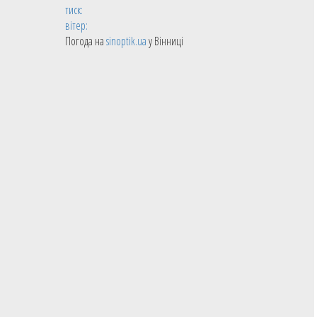
тиск:
вітер:
Погода на
sinoptik.ua
у Вінниці