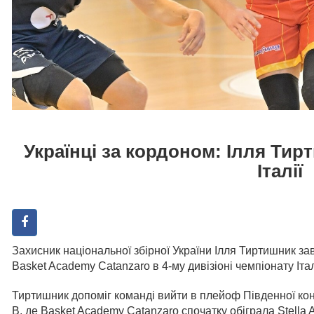
Українці за кордоном: Ілля Тир
Італії
Захисник національної збірної України Ілля Тиртишник зав
Basket Academy Catanzaro в 4-му дивізіоні чемпіонату Італ
Тиртишник допоміг команді вийти в плейоф Південної конф
B, де Basket Academy Catanzaro спочатку обіграла Stella A