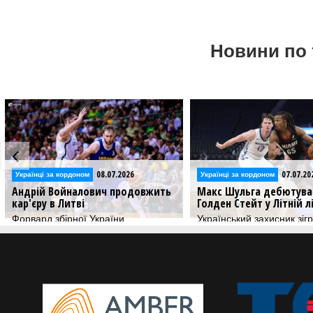
Новини по 
07.07.2026
02.07.20
Українці за кордоном
Українці за кордоном
Макс Шульга дебютував за
Гравець збірної України
Голден Стейт у Літній лізі НБА
Крамар перебирається 
Український захисник зіграв більше
Гравець продовжить бас
25 хвилин в матчі проти Майамі
кар'єру в американській
Southeastern Preparator