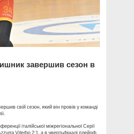
тишник завершив сезон в
ершив свій сезон, який він провів у команді
ії.
еренції італійської міжрегіональної Серії
zzurra Viterbo 2:1, а в чвертьфіналі плейоф