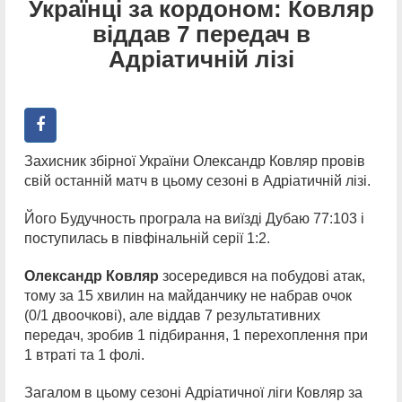
Українці за кордоном: Ковляр
віддав 7 передач в
Адріатичній лізі
Захисник збірної України Олександр Ковляр провів
свій останній матч в цьому сезоні в Адріатичній лізі.
Його Будучность програла на виїзді Дубаю 77:103 і
поступилась в півфінальній серії 1:2.
Олександр Ковляр
зосередився на побудові атак,
тому за 15 хвилин на майданчику не набрав очок
(0/1 двоочкові), але віддав 7 результативних
передач, зробив 1 підбирання, 1 перехоплення при
1 втраті та 1 фолі.
Загалом в цьому сезоні Адріатичної ліги Ковляр за