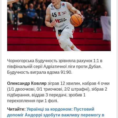
Чорногорська Будучность зрівняла рахунок 1:1 в
півфінальній серії Адріатичної ліги проти Дубая.
Будучность виграла вдома 91:90.
Олександр Ковляр
зіграв 12 хвилин, набрав 4 очки
(1/1 двоочкові, 0/1 триочкові, 2/2 штрафні), зібрав 2
підбирання, віддав 3 передачі, зробив 1
перехоплення при 1 фолі.
Читайте:
Українці за кордоном: Пустовий
допоміг Андоррі здобути важливу перемогу в