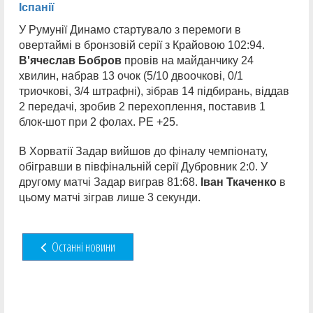
Іспанії
У Румунії Динамо стартувало з перемоги в
овертаймі в бронзовій серії з Крайовою 102:94.
В'ячеслав Бобров
провів на майданчику 24
хвилин, набрав 13 очок (5/10 двоочкові, 0/1
триочкові, 3/4 штрафні), зібрав 14 підбирань, віддав
2 передачі, зробив 2 перехоплення, поставив 1
блок-шот при 2 фолах. РЕ +25.
В Хорватії Задар вийшов до фіналу чемпіонату,
обігравши в півфінальній серії Дубровник 2:0. У
другому матчі Задар виграв 81:68.
Іван Ткаченко
в
цьому матчі зіграв лише 3 секунди.
Останні новини