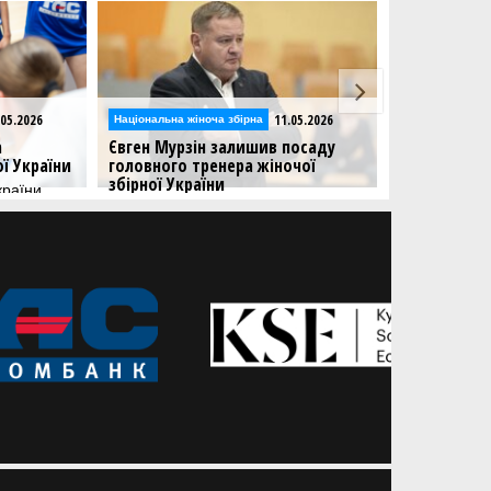
.05.2026
11.05.2026
Національна жіноча збірна
Національна жі
а
Євген Мурзін залишив посаду
Визначився
ої України
головного тренера жіночої
жіночої збі
збірної України
відбору на 
країни
відбору на
Фахівець подав заяву за власним
Національна
бажанням.
вирішальний 
Люксембург