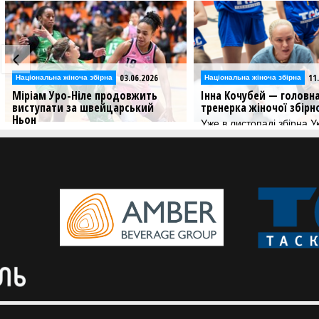
03.06.2026
11
Національна жіноча збірна
Національна жіноча збірна
Міріам Уро-Ніле продовжить
Інна Кочубей — головн
виступати за швейцарський
тренерка жіночої збірн
Ньон
Уже в листопаді збірна У
стартує у другому етапі 
Швейцарський Ньон оголосив про
Євробаскет-2027.
продовження контракту з українкою