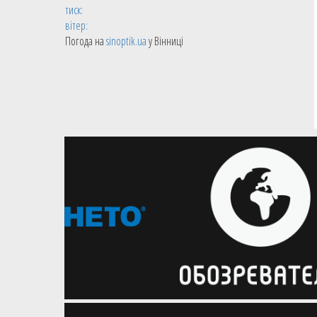
тиск:
вітер:
Погода на
sinoptik.ua
у Вінниці
16.07.2026
Національна жіноча збірна
Вікторія Балабан підписала
контракт з литовським Шауляєм
Українська форвардиня
повертається після декрету