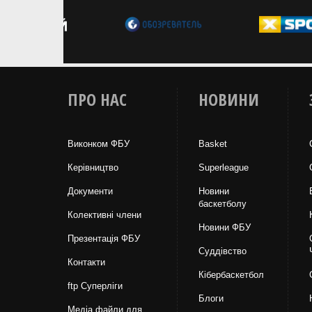
ПРО НАС
НОВИНИ
Виконком ФБУ
Basket
Керівництво
Superleague
Документи
Новини
баскетболу
Колективні члени
Новини ФБУ
Презентація ФБУ
Суддівство
Контакти
Кібербаскетбол
ftp Суперліги
Блоги
Медіа файли для