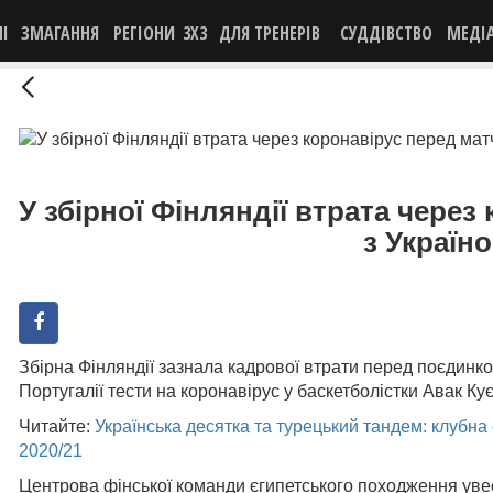
НІ
ЗМАГАННЯ
РЕГІОНИ
3X3
ДЛЯ ТРЕНЕРІВ
СУДДІВСТВО
МЕДІ
У збірної Фінляндії втрата через
з Україн
Збірна Фінляндії зазнала кадрової втрати перед поєдинк
Португалії тести на коронавірус у баскетболістки Авак К
Читайте:
Українська десятка та турецький тандем: клубна 
2020/21
Центрова фінської команди єгипетського походження уве