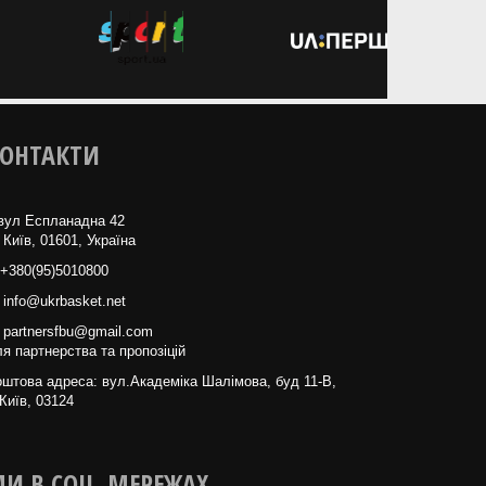
ОНТАКТИ
вул Еспланадна 42
 Київ, 01601, Україна
+380(95)5010800
info@ukrbasket.net
partnersfbu@gmail.com
я партнерства та пропозіцій
штова адреса: вул.Академіка Шалімова, буд 11-В,
Київ, 03124
И В СОЦ. МЕРЕЖАХ