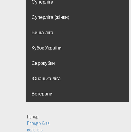
Суперліга
Суперліга (жінки)
Вища лiга
Кубок України
Єврокубки
Юнацька ліга
Ветерани
Погода
Погода у
Києві
вологість: