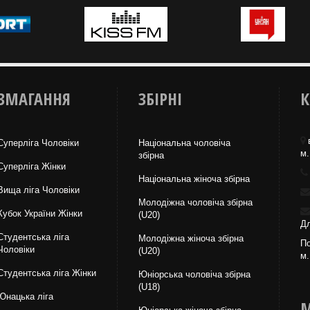
ЗМАГАННЯ
ЗБІРНІ
К
Суперліга Чоловіки
Національна чоловіча
м.
збірна
Суперліга Жінки
Національна жiноча збірна
Вища лiга Чоловіки
Молодіжна чоловіча збірна
Кубок України Жінки
(U20)
Дл
Студентська ліга
Молодіжна жіноча збірна
По
Чоловiки
(U20)
м.
Студентська ліга Жінки
Юніорська чоловіча збірна
(U18)
Юнацька ліга
М