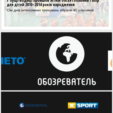
У Пущі-Водиці пройшов літній баскетбольний табір
для дітей 2010–2014 років народження
Сім днів інтенсивних тренувань зібрали 45 учасників