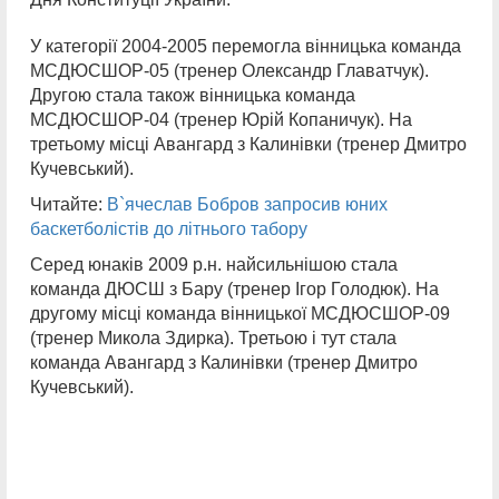
У категорії 2004-2005 перемогла вінницька команда
МСДЮСШОР-05 (тренер Олександр Главатчук).
Другою стала також вінницька команда
МСДЮСШОР-04 (тренер Юрій Копаничук). На
третьому місці Авангард з Калинівки (тренер Дмитро
Кучевський).
Читайте:
В`ячеслав Бобров запросив юних
баскетболістів до літнього табору
Серед юнаків 2009 р.н. найсильнішою стала
команда ДЮСШ з Бару (тренер Ігор Голодюк). На
другому місці команда вінницької МСДЮСШОР-09
(тренер Микола Здирка). Третьою і тут стала
команда Авангард з Калинівки (тренер Дмитро
Кучевський).