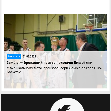
01.05.2026
Вища лiга
Самбір — бронзовий призер чоловічої Вищої ліги
У вирішальному матчі бронзової серії Самбір обіграв Ніко-
Баскет-2