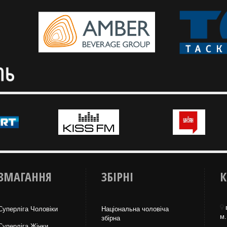
ЗМАГАННЯ
ЗБІРНІ
К
Суперліга Чоловіки
Національна чоловіча
м.
збірна
Суперліга Жінки