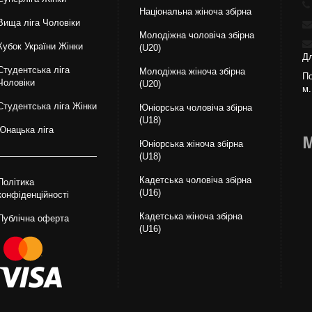
Національна жiноча збірна
Вища лiга Чоловіки
Молодіжна чоловіча збірна
Кубок України Жінки
(U20)
Дл
Студентська ліга
Молодіжна жіноча збірна
По
Чоловiки
(U20)
м.
Студентська ліга Жінки
Юніорська чоловіча збірна
(U18)
Юнацька ліга
М
Юніорська жіноча збірна
(U18)
Кадетська чоловіча збірна
Політика
(U16)
конфіденційності
Кадетська жіноча збірна
Публічна оферта
(U16)