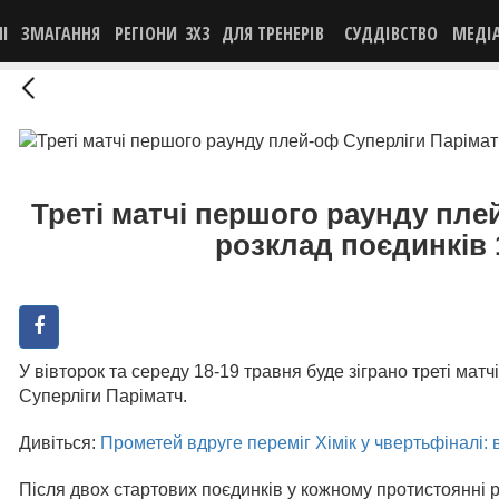
НІ
ЗМАГАННЯ
РЕГІОНИ
3X3
ДЛЯ ТРЕНЕРІВ
СУДДІВСТВО
МЕДІ
Треті матчі першого раунду пле
розклад поєдинків 
У вівторок та середу 18-19 травня буде зіграно треті матч
Суперліги Паріматч.
Дивіться:
Прометей вдруге переміг Хімік у чвертьфіналі: 
Після двох стартових поєдинків у кожному протистоянні р