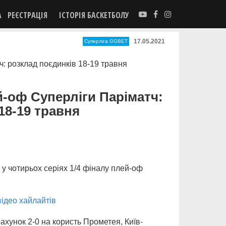
А
РЕЄСТРАЦІЯ
ІСТОРІЯ БАСКЕТБОЛУ
17.05.2021
Суперліга GGBET
й-оф Суперліги Паріматч:
18-19 травня
і у чотирьох серіях 1/4 фіналу плей-оф
відео хайлайтів
ахунок 2-0 на користь Прометея, Київ-