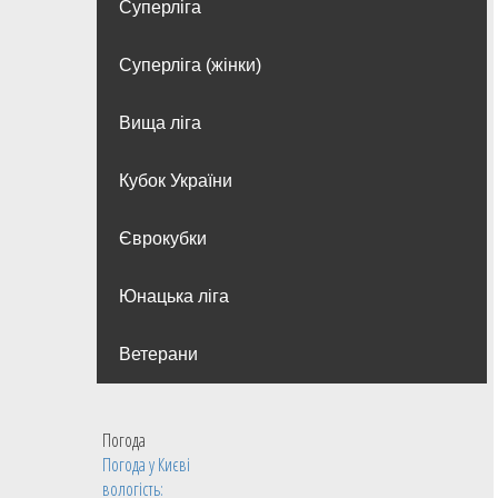
Суперліга
Суперліга (жінки)
Вища лiга
Кубок України
Єврокубки
Юнацька ліга
Ветерани
Погода
Погода у
Києві
вологість: