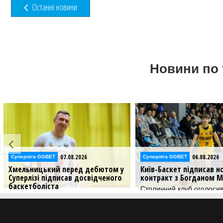
Останні новини
Новини по 
07.08.2026
06.08.2026
Суперліга GGBET
Суперліга GGBET
Хмельницький перед дебютом у
Київ-Баскет підписав н
Суперлізі підписав досвідченого
контракт з Богданом М
баскетболіста
Столичний клуб оголоси
чергове підписання
Дмитро Липовцев продовжить
грати у Хмельницькому