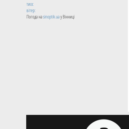
тиск:
вітер:
Погода на
sinoptik.ua
у Вінниці
07.08.2026
Суперліга GGBET
Валентин Шептицький
залишається у Рівному
Рівненський клуб продовжив
контракт з молодим гравцем