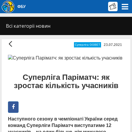
ФБУ
Всі категорії новин
23.07.2021
Суперліга GGBET
Суперліга Паріматч: як
зростає кількість учасників
Наступного сезону в чемпіонаті України серед
команд Суперліги Паріматч виступатиме 12
учасників – на один більше, ніж минулого