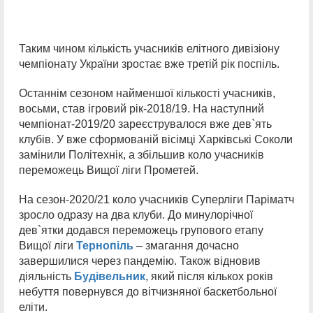
Таким чином кількість учасників елітного дивізіону
чемпіонату України зростає вже третій рік поспіль.
Останнім сезоном найменшої кількості учасників,
восьми, став ігровий рік-2018/19. На наступний
чемпіонат-2019/20 зареєструвалося вже дев`ять
клубів. У вже сформованій вісімці Харківські Соколи
замінили Політехнік, а збільшив коло учасників
переможець Вищої ліги Прометей.
На сезон-2020/21 коло учасників Суперліги Паріматч
зросло одразу на два клуби. До минулорічної
дев`ятки додався переможець групового етапу
Вищої ліги
Тернопіль
– змагання дочасно
завершилися через пандемію. Також відновив
діяльність
Будівельник
, який після кількох років
небуття повернувся до вітчизняної баскетбольної
еліти.