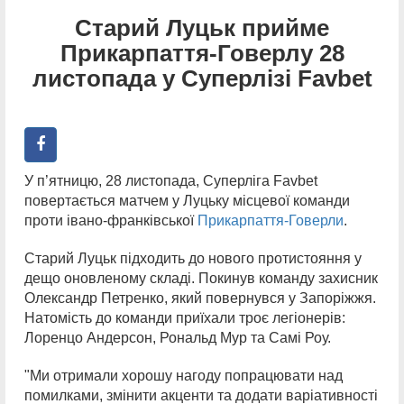
Старий Луцьк прийме
Прикарпаття-Говерлу 28
листопада у Суперлізі Favbet
У п’ятницю, 28 листопада, Суперліга Favbet
повертається матчем у Луцьку місцевої команди
проти івано-франківської
Прикарпаття-Говерли
.
Старий Луцьк підходить до нового протистояння у
дещо оновленому складі. Покинув команду захисник
Олександр Петренко, який повернувся у Запоріжжя.
Натомість до команди приїхали троє легіонерів:
Лоренцо Андерсон, Рональд Мур та Самі Роу.
"Ми отримали хорошу нагоду попрацювати над
помилками, змінити акценти та додати варіативності