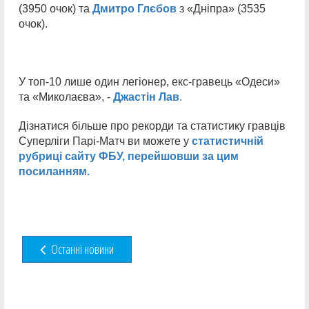
(3950 очок) та
Дмитро Глєбов
з «Дніпра» (3535
очок).
У топ-10 лише один легіонер, екс-гравець «Одеси»
та «Миколаєва», -
Джастін Лав
.
Дізнатися більше про рекорди та статистику гравців
Суперліги Парі-Матч ви можете у
статистичній
рубриці сайту ФБУ, перейшовши за цим
посиланням.
Останні новини