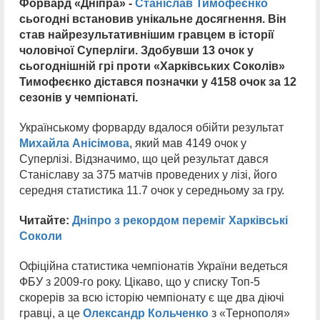
Форвард «Дніпра» -
Станіслав Тимофеєнко
сьогодні встановив унікальне досягнення. Він
став найрезультативнішим гравцем в історії
чоловічої Суперліги. Здобувши 13 очок у
сьогоднішній грі проти «Харківських Соколів»
Тимофеєнко дістався позначки у 4158 очок за 12
сезонів у чемпіонаті.
Українському форварду вдалося обійти результат
Михайла Анісімова
, який мав 4149 очок у
Суперлізі. Відзначимо, що цей результат дався
Станіславу за 375 матчів проведених у лізі, його
середня статистика 11.7 очок у середньому за гру.
Читайте:
Дніпро з рекордом переміг Харківські
Соколи
Офіційна статистика чемпіонатів України ведеться
ФБУ з 2009-го року. Цікаво, що у списку Топ-5
скорерів за всю історію чемпіонату є ще два діючі
гравці, а це
Олександр Кольченко
з «Тернополя»